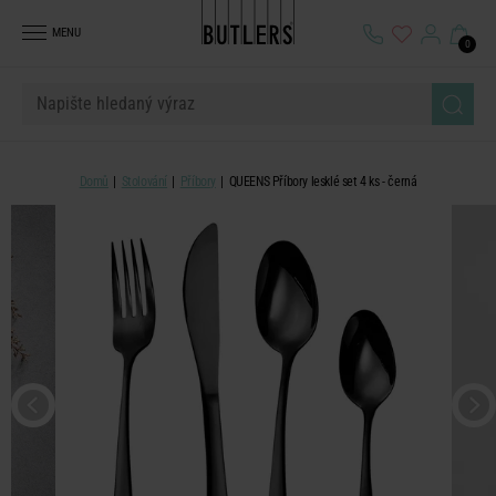
MENU
0
Domů
Stolování
Příbory
QUEENS Příbory lesklé set 4 ks - černá