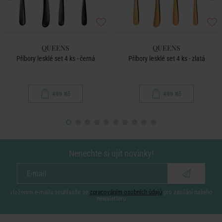
QUEENS
QUEENS
Příbory lesklé set 4 ks - černá
Příbory lesklé set 4 ks - zlatá
499 Kč
499 Kč
Nenechte si ujít novinky!
vložením e-mailu souhlasíte se
zpracováním osobních údajů
pro zasílání našeho
newsletteru