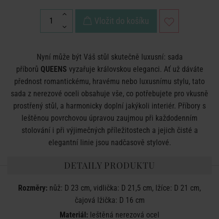
Vložit do košíku
Nyní může být Váš stůl skutečně luxusní: sada
příborů
QUEENS
vyzařuje královskou eleganci. Ať už dáváte
přednost romantickému, hravému nebo luxusnímu stylu, tato
sada z nerezové oceli obsahuje vše, co potřebujete pro vkusně
prostřený stůl, a harmonicky doplní jakýkoli interiér. Příbory s
leštěnou povrchovou úpravou zaujmou při každodenním
stolování i při výjimečných příležitostech a jejich čisté a
elegantní linie jsou nadčasově stylové.
DETAILY PRODUKTU
Rozměry:
nůž: D 23 cm, vidlička: D 21,5 cm, lžíce: D 21 cm,
čajová lžička: D 16 cm
Materiál:
leštěná nerezová ocel