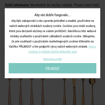
Další informace:
Nevhodné do myčky nádobí. Pouze ruční mytí.
Aby vše dobře fungovalo...
SDÍLEJTE S PŘÁTELI
Aby bylo nakupování u nás opravdu pohodlné a snadné, používáme na
našich webových stránkách soubory cookie. Cookies jsou malé soubory,
které jsou dočasně uloženy ve vašem prohlížeči. Návštěvou této webové
stránky souhlasíte s používáním základních souborů cookie. Děkujeme,
že jste souhlasili s používáním marketingových cookies kliknutím na
tlačítko PŘIJMOUT a tím podpořili vývoj našich webových stránek.
Více o
cookies si můžete přečíst kliknutím sem
DALŠÍ PRODUKTY ZE SÉRIE
NESOUHLASÍM
PŘIJMOUT