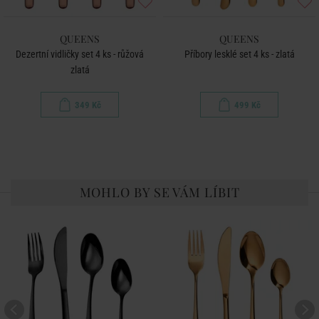
QUEENS
QUEENS
Dezertní vidličky set 4 ks - růžová
Příbory lesklé set 4 ks - zlatá
zlatá
349 Kč
499 Kč
MOHLO BY SE VÁM LÍBIT