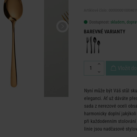
Artiklové číslo: 000000001000461
Dostupnost:
skladem, doprav
BAREVNÉ VARIANTY
Vložit do
Nyní může být Váš stůl sk
eleganci. Ať už dáváte př
sada z nerezové oceli obsa
harmonicky doplní jakýkoli
při každodenním stolování i
linie jsou nadčasově stylo