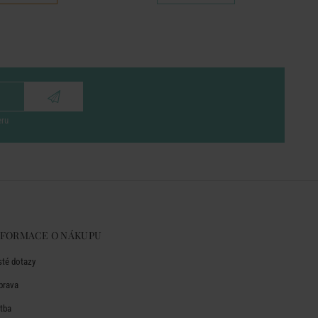
eru
NFORMACE O NÁKUPU
sté dotazy
prava
atba