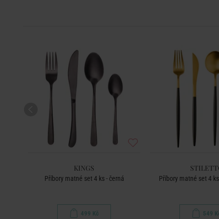
KINGS
STILETT
á
Příbory matné set 4 ks - černá
Příbory matné set 4 ks
499 Kč
549 K