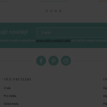
ujít novinky!
ožením e-mailu souhlasíte se
zpracováním osobních údajů
pro zasílání našeho newslett
VÍCE O BUTLERS
I
O nás
Ča
Pro média
Do
Volná místa
Pl