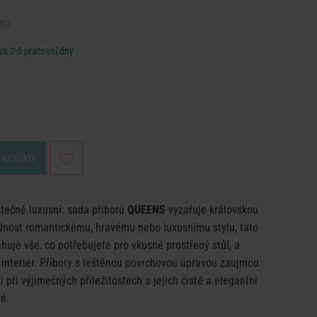
933
a 2-5 pracovní dny
 košíku
utečně luxusní: sada příborů
QUEENS
vyzařuje královskou
ednost romantickému, hravému nebo luxusnímu stylu, tato
huje vše, co potřebujete pro vkusně prostřený stůl, a
 interiér. Příbory s leštěnou povrchovou úpravou zaujmou
 při výjimečných příležitostech a jejich čisté a elegantní
vé.