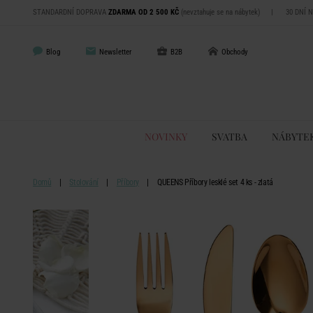
STANDARDNÍ DOPRAVA
ZDARMA OD 2 500 KČ
(nevztahuje se na nábytek)
|
30 DNÍ 
Blog
Newsletter
B2B
Obchody
NOVINKY
SVATBA
NÁBYTE
Domů
Stolování
Příbory
QUEENS Příbory lesklé set 4 ks - zlatá