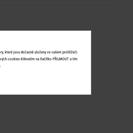
y, které jsou dočasně uloženy ve vašem prohlížeči.
vých cookies kliknutím na tlačítko PŘIJMOUT a tím
m