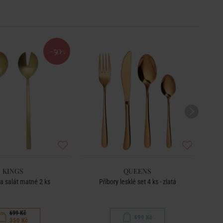
-50
%
KINGS
QUEENS
na salát matné 2 ks
Příbory lesklé set 4 ks - zlatá
Dezer
699 Kč
499 Kč
350 Kč