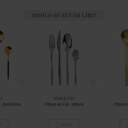
MOHLO BY SE VÁM LÍBIT
O
MARQUESS
 - zlatá/černá
Příbory set 4 ks - stříbrná
Příbory 
č
449 Kč