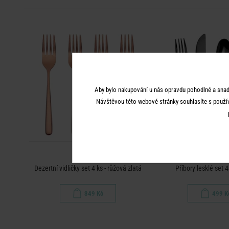
Aby bylo nakupování u nás opravdu pohodlné a snad
Návštěvou této webové stránky souhlasíte s použí
QUEENS
QUEEN
Dezertní vidličky set 4 ks - růžová zlatá
Příbory lesklé set 4
349 Kč
499 K