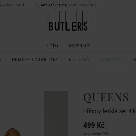
NA VRÁCENÍ ZBOŽÍ
|
+420 777 751 116
( Po-Pá: 9:00-17:00h )
LÉTO
INSPIRACE
K
DEKORACE A DOPLŇKY
KUCHYNĚ
STOLOVÁNÍ
QUEENS
Příbory lesklé set 4 k
499 Kč
cena včetně DPH