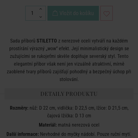
Vložit do košíku
Sada příborů
STILETTO
z nerezové oceli vytváří na každém
prostírání výrazný „wow“ efekt. Její minimalistický design se
zužujícími se rukojeťmi skvěle doplňuje severský styl. Tento
elegantní příbor však není jen vizuálně atraktivní, mírně
zaoblené tvary příborů zajišťují pohodlný a bezpečný úchop při
stolování.
DETAILY PRODUKTU
Rozměry:
nůž: D 22 cm, vidlička: D 22,5 cm, lžíce: D 21,5 cm,
čajová lžička: D 13 cm
Materiál:
matná nerezová ocel
Další informace:
Nevhodné do myčky nádobí. Pouze ruční mytí.