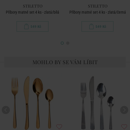
STILETTO
STILETTO
Příbory matné set 4 ks - zlatá/bílá
Příbory matné set 4 ks - zlatá/černá
549 Kč
549 Kč
MOHLO BY SE VÁM LÍBIT