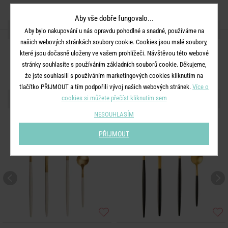
Aby vše dobře fungovalo...
SDÍLEJTE S PŘÁTELI
Aby bylo nakupování u nás opravdu pohodlné a snadné, používáme na
našich webových stránkách soubory cookie. Cookies jsou malé soubory,
které jsou dočasně uloženy ve vašem prohlížeči. Návštěvou této webové
stránky souhlasíte s používáním základních souborů cookie. Děkujeme,
že jste souhlasili s používáním marketingových cookies kliknutím na
tlačítko PŘIJMOUT a tím podpořili vývoj našich webových stránek.
Více o
DALŠÍ PRODUKTY ZE SÉRIE
cookies si můžete přečíst kliknutím sem
NESOUHLASÍM
PŘIJMOUT