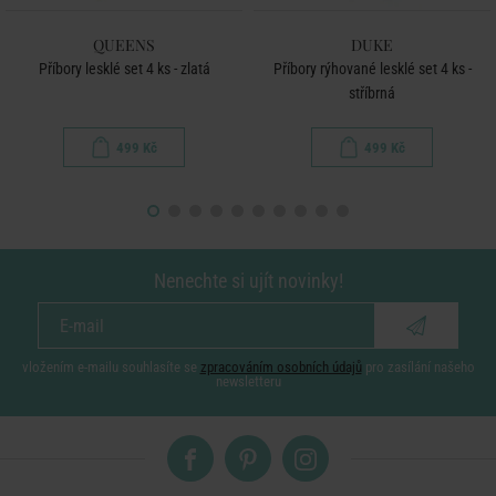
QUEENS
DUKE
Příbory lesklé set 4 ks - zlatá
Příbory rýhované lesklé set 4 ks -
stříbrná
499 Kč
499 Kč
Nenechte si ujít novinky!
vložením e-mailu souhlasíte se
zpracováním osobních údajů
pro zasílání našeho
newsletteru