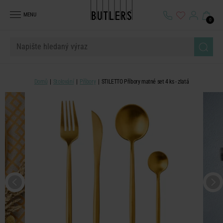
MENU
0
Domů
Stolování
Příbory
STILETTO Příbory matné set 4 ks - zlatá