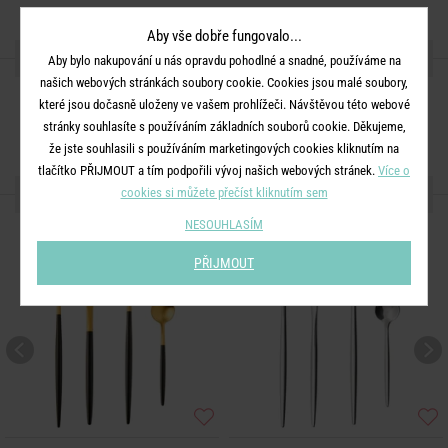
Aby vše dobře fungovalo...
SDÍLEJTE S PŘÁTELI
Aby bylo nakupování u nás opravdu pohodlné a snadné, používáme na
našich webových stránkách soubory cookie. Cookies jsou malé soubory,
které jsou dočasně uloženy ve vašem prohlížeči. Návštěvou této webové
stránky souhlasíte s používáním základních souborů cookie. Děkujeme,
že jste souhlasili s používáním marketingových cookies kliknutím na
tlačítko PŘIJMOUT a tím podpořili vývoj našich webových stránek.
Více o
DALŠÍ PRODUKTY ZE SÉRIE
cookies si můžete přečíst kliknutím sem
NESOUHLASÍM
PŘIJMOUT