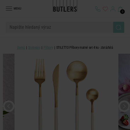
MENU
0
Domů
Stolování
Příbory
STILETTO Příbory matné set 4 ks - zlatá/bílá