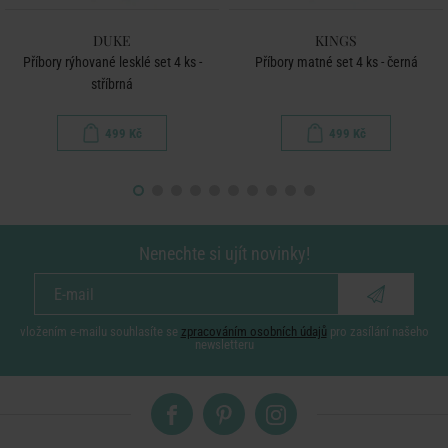
DUKE
KINGS
Příbory rýhované lesklé set 4 ks -
Příbory matné set 4 ks - černá
stříbrná
499 Kč
499 Kč
Nenechte si ujít novinky!
vložením e-mailu souhlasíte se
zpracováním osobních údajů
pro zasílání našeho
newsletteru