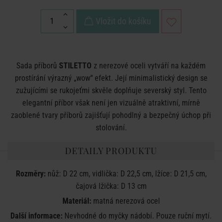
Vložit do košíku
Sada příborů
STILETTO
z nerezové oceli vytváří na každém
prostírání výrazný „wow“ efekt. Její minimalistický design se
zužujícími se rukojeťmi skvěle doplňuje severský styl. Tento
elegantní příbor však není jen vizuálně atraktivní, mírně
zaoblené tvary příborů zajišťují pohodlný a bezpečný úchop při
stolování.
DETAILY PRODUKTU
Rozměry:
nůž: D 22 cm, vidlička: D 22,5 cm, lžíce: D 21,5 cm,
čajová lžička: D 13 cm
Materiál:
matná nerezová ocel
Další informace:
Nevhodné do myčky nádobí. Pouze ruční mytí.