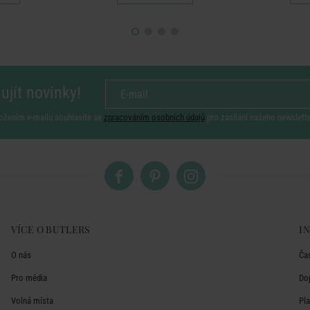
ujít novinky!
ožením e-mailu souhlasíte se
zpracováním osobních údajů
pro zasílání našeho newslett
VÍCE O BUTLERS
I
O nás
Ča
Pro média
Do
Volná místa
Pl