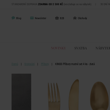
STANDARDNÍ DOPRAVA
ZDARMA OD 2 500 KČ
(nevztahuje se na nábytek)
|
30 DNÍ 
Blog
Newsletter
B2B
Obchody
NOVINKY
SVATBA
NÁBYTE
Domů
Stolování
Příbory
KINGS Příbory matné set 4 ks - zlatá