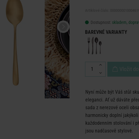
Artiklové číslo: 000000001000461
Dostupnost:
skladem, doprav
BAREVNÉ VARIANTY
Vložit do
Nyní může být Váš stůl sk
eleganci. Ať už dáváte př
sada z nerezové oceli obsa
harmonicky doplní jakýkoli
každodenním stolování i při
jsou nadčasově stylové.