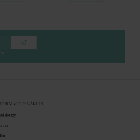
eru
NFORMACE O NÁKUPU
sté dotazy
prava
atba