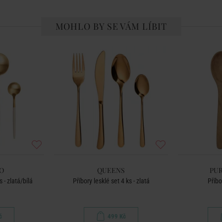
MOHLO BY SE VÁM LÍBIT
O
QUEENS
PU
 - zlatá/bílá
Příbory lesklé set 4 ks - zlatá
Příbo
č
499 Kč