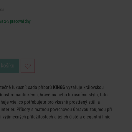
931
a 2-5 pracovní dny
 košíku
utečně luxusní: sada příborů
KINGS
vyzařuje královskou
ednost romantickému, hravému nebo luxusnímu stylu, tato
huje vše, co potřebujete pro vkusně prostřený stůl, a
 interiér. Příbory s matnou povrchovou úpravou zaujmou při
 výjimečných příležitostech a jejich čisté a elegantní linie