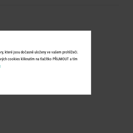
y, které jsou dočasně uloženy ve vašem prohlížeči.
vých cookies kliknutím na tlačítko PŘIJMOUT a tím
m