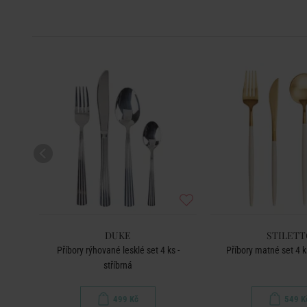
-50
%
DUKE
STILETT
Příbory rýhované lesklé set 4 ks -
Příbory matné set 4 ks
stříbrná
499 Kč
549 K