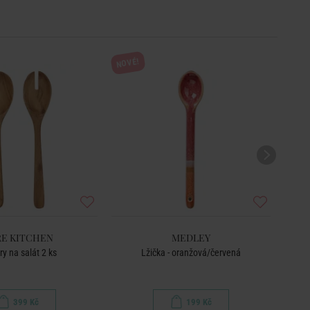
NOVÉ!
RE KITCHEN
MEDLEY
ry na salát 2 ks
Lžička - oranžová/červená
399 Kč
199 Kč