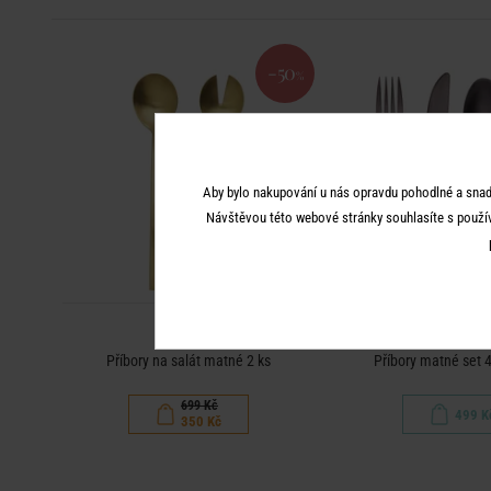
-50
%
Aby bylo nakupování u nás opravdu pohodlné a snad
Návštěvou této webové stránky souhlasíte s použí
KINGS
KINGS
Příbory na salát matné 2 ks
Příbory matné set 4
699 Kč
499 K
350 Kč