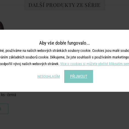
DALŠÍ PRODUKTY ZE SÉRIE
Aby vše dobře fungovalo...
né, používáme na našich webových stránkách soubory cookie. Cookies jsou malé soubor
váním základních souborů cookie. Děkujeme, že jste souhlasili s používáním marketingo
podpořili vývoj našich webových stránek.
Více o cookies si můžete přečíst kliknutím se
PŘIJMOUT
NESOUHLASÍM
 ks - černá
č