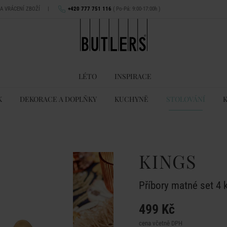
NA VRÁCENÍ ZBOŽÍ
|
+420 777 751 116
( Po-Pá: 9:00-17:00h )
LÉTO
INSPIRACE
K
DEKORACE A DOPLŇKY
KUCHYNĚ
STOLOVÁNÍ
KINGS
Příbory matné set 4 k
499 Kč
cena včetně DPH