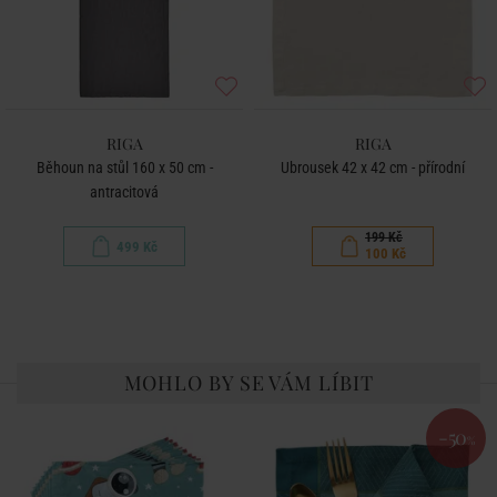
RIGA
RIGA
Běhoun na stůl 160 x 50 cm -
Ubrousek 42 x 42 cm - přírodní
antracitová
199 Kč
499 Kč
100 Kč
MOHLO BY SE VÁM LÍBIT
-50
%