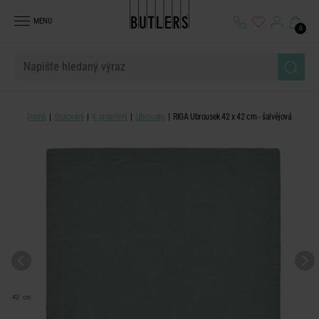
MENU
0
Domů
Stolování
K prostření
Ubrousky
RIGA Ubrousek 42 x 42 cm - šalvějová