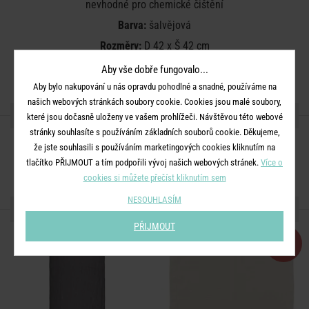
nevhodné pro chemické čištění
Barva:
šalvějová
Rozměry:
D 42 x Š 42 cm
Materiál:
len
Aby vše dobře fungovalo...
Aby bylo nakupování u nás opravdu pohodlné a snadné, používáme na
našich webových stránkách soubory cookie. Cookies jsou malé soubory,
SDÍLEJTE S PŘÁTELI
které jsou dočasně uloženy ve vašem prohlížeči. Návštěvou této webové
stránky souhlasíte s používáním základních souborů cookie. Děkujeme,
že jste souhlasili s používáním marketingových cookies kliknutím na
tlačítko PŘIJMOUT a tím podpořili vývoj našich webových stránek.
Více o
cookies si můžete přečíst kliknutím sem
NESOUHLASÍM
DALŠÍ PRODUKTY ZE SÉRIE
PŘIJMOUT
-50
%