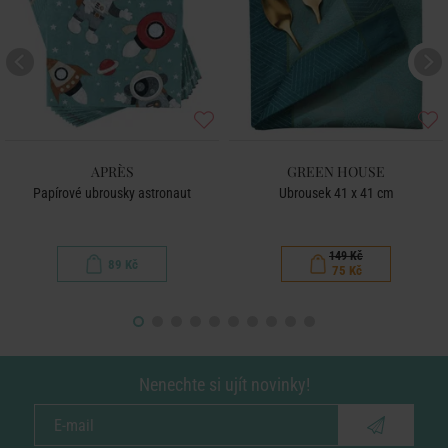
APRÈS
GREEN HOUSE
Papírové ubrousky astronaut
Ubrousek 41 x 41 cm
149 Kč
89 Kč
75 Kč
Nenechte si ujít novinky!