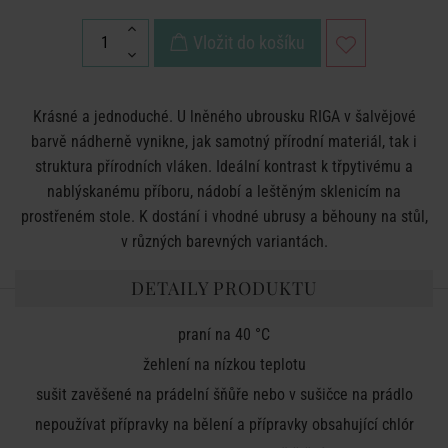
Vložit do košíku
Krásné a jednoduché. U lněného ubrousku RIGA v šalvějové
barvě nádherně vynikne, jak samotný přírodní materiál, tak i
struktura přírodních vláken. Ideální kontrast k třpytivému a
nablýskanému příboru, nádobí a leštěným sklenicím na
prostřeném stole. K dostání i vhodné ubrusy a běhouny na stůl,
v různých barevných variantách.
DETAILY PRODUKTU
praní na 40 °C
žehlení na nízkou teplotu
sušit zavěšené na prádelní šňůře nebo v sušičce na prádlo
nepoužívat přípravky na bělení a přípravky obsahující chlór