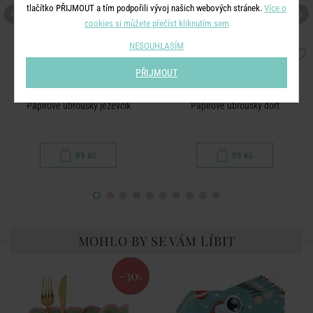
tlačítko PŘIJMOUT a tím podpořili vývoj našich webových stránek.
Více o
cookies si můžete přečíst kliknutím sem
NESOUHLASÍM
PŘIJMOUT
APRÈS
APRÈS
Papírové ubrousky jezevčík
Papírové ubrousky dort
89 Kč
89 Kč
MOHLO BY SE VÁM LÍBIT
-30
%