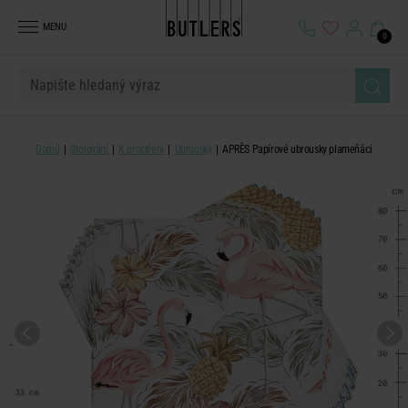
MENU
0
Domů
Stolování
K prostření
Ubrousky
APRÈS Papírové ubrousky plameňáci