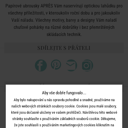
Papírové ubrousky APRÈS Vám naservírují optickou lahůdku pro
všechny příležitosti, v kteroukoliv roční dobu a pro jakoukoliv
Vaší náladu. Všechny motivy, barvy a designy Vám naladí
chuťové pohárky na různé dobrůtky i bez přemrštěných
skládacích technik.
SDÍLEJTE S PŘÁTELI
DALŠÍ PRODUKTY ZE SÉRIE
Aby vše dobře fungovalo...
Aby bylo nakupování u nás opravdu pohodlné a snadné, používáme na
našich webových stránkách soubory cookie. Cookies jsou malé soubory,
které jsou dočasně uloženy ve vašem prohlížeči. Návštěvou této webové
stránky souhlasíte s používáním základních souborů cookie. Děkujeme,
že jste souhlasili s používáním marketingových cookies kliknutím na