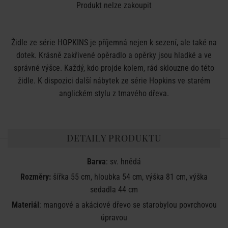
Produkt nelze zakoupit
Židle ze série HOPKINS je příjemná nejen k sezení, ale také na
dotek. Krásně zakřivené opěradlo a opěrky jsou hladké a ve
správné výšce. Každý, kdo projde kolem, rád sklouzne do této
židle. K dispozici další nábytek ze série Hopkins ve starém
anglickém stylu z tmavého dřeva.
DETAILY PRODUKTU
Barva
: sv. hnědá
Rozměry:
šířka 55 cm, hloubka 54 cm, výška 81 cm, výška
sedadla 44 cm
Materiál
: mangové a akáciové dřevo se starobylou povrchovou
úpravou