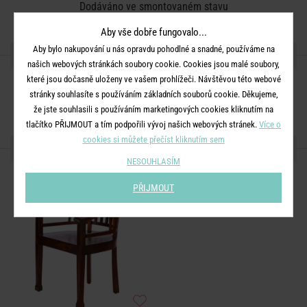
Dodáváno ve smontovaném stavu
Aby vše dobře fungovalo...
Aby bylo nakupování u nás opravdu pohodlné a snadné, používáme na
SDÍLEJTE S PŘÁTELI
našich webových stránkách soubory cookie. Cookies jsou malé soubory,
které jsou dočasně uloženy ve vašem prohlížeči. Návštěvou této webové
stránky souhlasíte s používáním základních souborů cookie. Děkujeme,
že jste souhlasili s používáním marketingových cookies kliknutím na
tlačítko PŘIJMOUT a tím podpořili vývoj našich webových stránek.
Více o
cookies si můžete přečíst kliknutím sem
DALŠÍ PRODUKTY ZE SÉRIE
NESOUHLASÍM
PŘIJMOUT