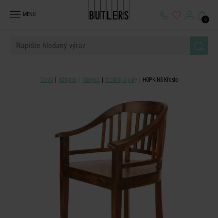
MENU
0
Domů
Nábytek
Nábytek
Stoličky a pufy
HOPKINS Křeslo