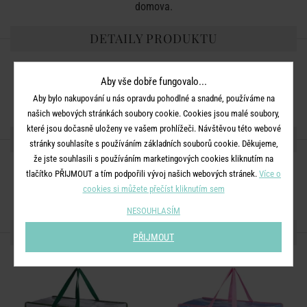
domova.
DETAILY PRODUKTU
Rozměry:
D 55 x Š 28 x V 48 cm
Aby vše dobře fungovalo...
Materiál:
recyklovaný PET
Aby bylo nakupování u nás opravdu pohodlné a snadné, používáme na
našich webových stránkách soubory cookie. Cookies jsou malé soubory,
které jsou dočasně uloženy ve vašem prohlížeči. Návštěvou této webové
SDÍLEJTE S PŘÁTELI
stránky souhlasíte s používáním základních souborů cookie. Děkujeme,
že jste souhlasili s používáním marketingových cookies kliknutím na
tlačítko PŘIJMOUT a tím podpořili vývoj našich webových stránek.
Více o
cookies si můžete přečíst kliknutím sem
NESOUHLASÍM
DALŠÍ PRODUKTY ZE SÉRIE
PŘIJMOUT