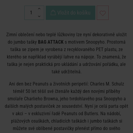
Vložit do košíku
Zimní oblečení nebo teplé lůžkoviny lze nyní dekorativně uložit
do jumbo tašky
BAG ATTACK
s motivem Snoopyho. Prostorná
taška se zipem je vyrobena z recyklovaného PET plastu, ze
kterého se například vyrábějí lahve na nápoje. To znamená, že
taška je nejen praktická pro ukládání a udržování pořádku, ale
také udržitelná.
Ani den bez Peanuts a životních peripetií: Charles M. Schulz
téměř 50 let těšil své čtenáře každý den novými příběhy
smolaře Charlieho Browna, jeho tvrdohlavého psa Snoopyho a
dalších malých postaviček ze sousedství. Nyní je celá parta opět
v akci – v exkluzivní řadě Peanuts od Butlers. Na nádobí,
plážových osuškách, chladicích taškách i jumbo taškách si
můžete své oblíbené postavičky přenést přímo do svého