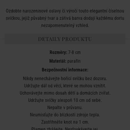
Ozdobte narozeninové oslavy či výročí touto elegantní číselnou
svíčkou, jejíž půvabný tvar a zářivá barva dodají každému dortu
nezapomenutelný vzhled.
DETAILY PRODUKTU
Rozměry:
7-8 cm
Materiál:
parafín
Bezpečnostní informace:
Nikdy nenechávejte hořící svíčku bez dozoru.
Udržujte dál od věcí, které se mohou vznítit.
Uchovávejte mimo dosah dětí a domácích zvířat.
Udržujte svíčky alespoň 10 cm od sebe.
Nepalte v průvanu.
Neumisťujte do blízkosti zdroje tepla.
Zastřihněte knot na 1 cm.
Plamen zhášejte. Nesfoukávejte jej.