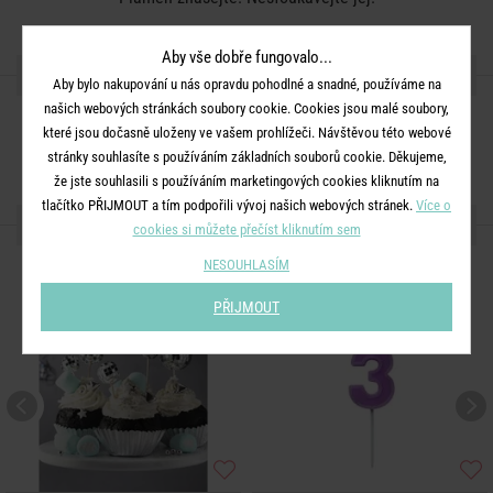
Aby vše dobře fungovalo...
SDÍLEJTE S PŘÁTELI
Aby bylo nakupování u nás opravdu pohodlné a snadné, používáme na
našich webových stránkách soubory cookie. Cookies jsou malé soubory,
které jsou dočasně uloženy ve vašem prohlížeči. Návštěvou této webové
stránky souhlasíte s používáním základních souborů cookie. Děkujeme,
že jste souhlasili s používáním marketingových cookies kliknutím na
tlačítko PŘIJMOUT a tím podpořili vývoj našich webových stránek.
Více o
DALŠÍ PRODUKTY ZE SÉRIE
cookies si můžete přečíst kliknutím sem
NESOUHLASÍM
PŘIJMOUT