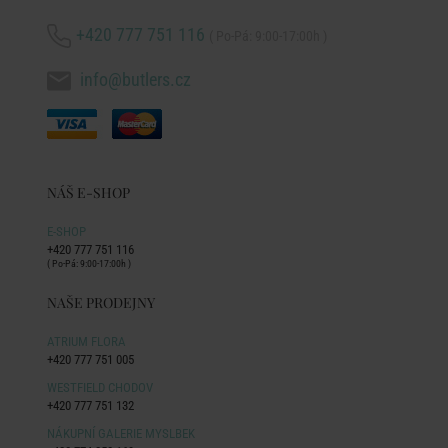
+420 777 751 116
( Po-Pá: 9:00-17:00h )
info@butlers.cz
NÁŠ E-SHOP
E-SHOP
+420 777 751 116
( Po-Pá: 9:00-17:00h )
NAŠE PRODEJNY
ATRIUM FLORA
+420 777 751 005
WESTFIELD CHODOV
+420 777 751 132
NÁKUPNÍ GALERIE MYSLBEK