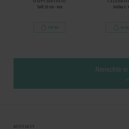
HAPPY BIRTHDAY
CELEBRAT
Talíř 20 cm - mix
Svíčka č. 
199 Kč
29 Kč
Nenechte si 
vl
KONTAKTY