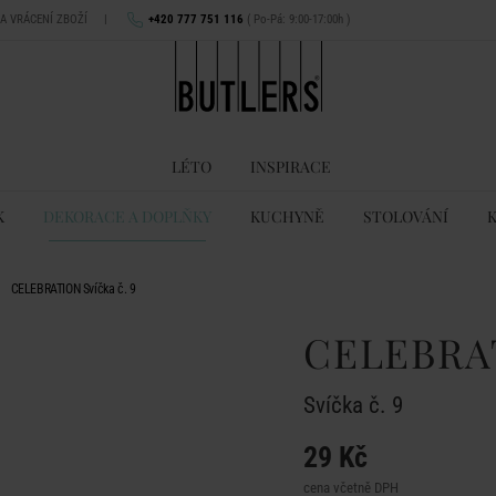
NA VRÁCENÍ ZBOŽÍ
|
+420 777 751 116
( Po-Pá: 9:00-17:00h )
LÉTO
INSPIRACE
K
DEKORACE A DOPLŇKY
KUCHYNĚ
STOLOVÁNÍ
CELEBRATION Svíčka č. 9
CELEBRA
Svíčka č. 9
29 Kč
cena včetně DPH