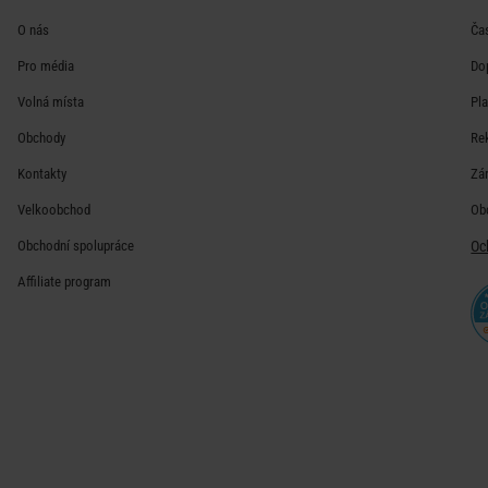
O nás
Ča
Pro média
Do
Volná místa
Pl
Obchody
Re
Kontakty
Zá
Velkoobchod
Ob
Obchodní spolupráce
Oc
Affiliate program