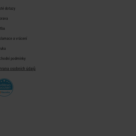
sté dotazy
prava
atba
klamace a vrácení
ruka
chodní podmínky
hrana osobních údajů