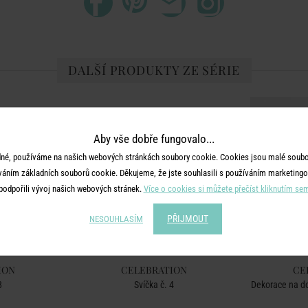
DALŠÍ PRODUKTY ZE SÉRIE
Aby vše dobře fungovalo...
né, používáme na našich webových stránkách soubory cookie. Cookies jsou malé soubor
váním základních souborů cookie. Děkujeme, že jste souhlasili s používáním marketingo
podpořili vývoj našich webových stránek.
Více o cookies si můžete přečíst kliknutím se
PŘIJMOUT
NESOUHLASÍM
ION
CELEBRATION
CE
8
Svíčka č. 4
Dekorace na do