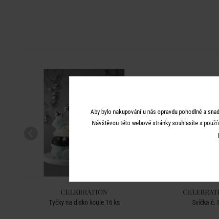
Aby bylo nakupování u nás opravdu pohodlné a snad
Návštěvou této webové stránky souhlasíte s použí
CELEBRATION
CELEBRAT
Tyčky na disko koule 16 ks
Svíčka č. 