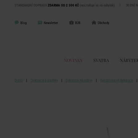
STANDARDNÍ DOPRAVA
ZDARMA OD 2 500 KČ
(nevztahuje se na nábytek)
|
30 DNÍ 
Blog
Newsletter
B2B
Obchody
NOVINKY
SVATBA
NÁBYTE
Domů
Dekorace a doplňky
Dekorace na oslavy
Narozeninové dekorace