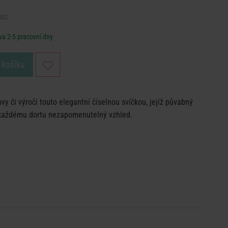
002
a 2-5 pracovní dny
 košíku
y či výročí touto elegantní číselnou svíčkou, jejíž půvabný
í každému dortu nezapomenutelný vzhled.