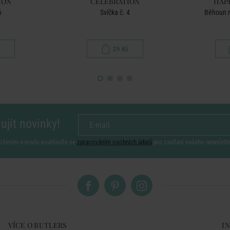
ION
CELEBRATION
HAP
6
Svíčka č. 4
Běhoun n
29 Kč
ujít novinky!
ožením e-mailu souhlasíte se
zpracováním osobních údajů
pro zasílání našeho newslett
VÍCE O BUTLERS
I