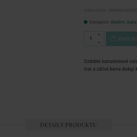
Artiklové číslo: 000000001000507
Dostupnost:
skladem, doprav
Vložit do
Ozdobte narozeninové oslav
tvar a zářivá barva dodaj
DETAILY PRODUKTU