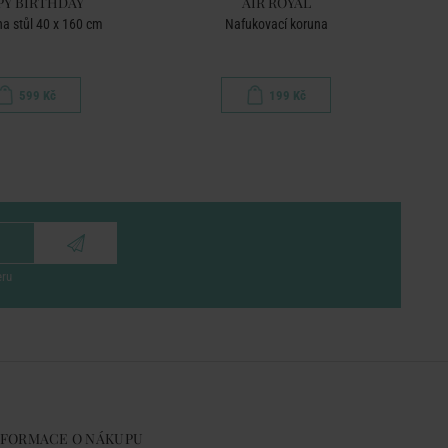
PY BIRTHDAY
AIR ROYAL
a stůl 40 x 160 cm
Nafukovací koruna
Fól
599 Kč
199 Kč
eru
NFORMACE O NÁKUPU