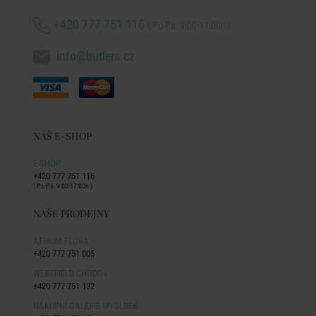
+420 777 751 116
( Po-Pá: 9:00-17:00h )
info@butlers.cz
NÁŠ E-SHOP
E-SHOP
+420 777 751 116
( Po-Pá: 9:00-17:00h )
NAŠE PRODEJNY
ATRIUM FLORA
+420 777 751 005
WESTFIELD CHODOV
+420 777 751 132
NÁKUPNÍ GALERIE MYSLBEK