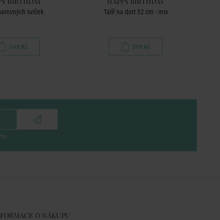
PY BIRTHDAY
HAPPY BIRTHDAY
arevných svíček
Talíř na dort 32 cm - mix
149 Kč
399 Kč
eru
NFORMACE O NÁKUPU