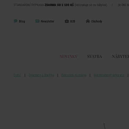
STANDARDNÍ DOPRAVA
ZDARMA OD 2 500 KČ
(nevztahuje se na nábytek)
|
30 DNÍ 
Blog
Newsletter
B2B
Obchody
NOVINKY
SVATBA
NÁBYTE
Domů
Dekorace a doplňky
Dekorace na oslavy
Narozeninové dekorace