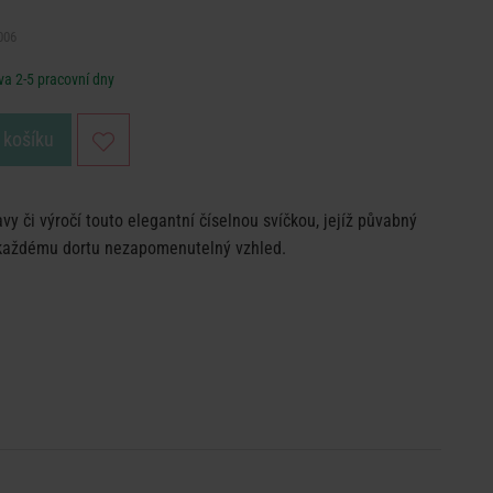
006
a 2-5 pracovní dny
 košíku
y či výročí touto elegantní číselnou svíčkou, jejíž půvabný
í každému dortu nezapomenutelný vzhled.