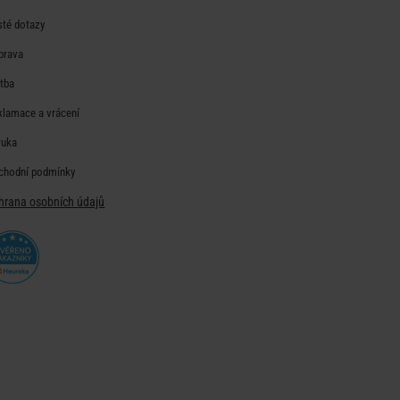
sté dotazy
prava
atba
klamace a vrácení
ruka
chodní podmínky
hrana osobních údajů