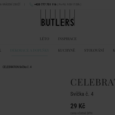
NA VRÁCENÍ ZBOŽÍ
|
+420 777 751 116
( Po-Pá: 9:00-17:00h )
LÉTO
INSPIRACE
K
DEKORACE A DOPLŇKY
KUCHYNĚ
STOLOVÁNÍ
CELEBRATION Svíčka č. 4
CELEBRA
Svíčka č. 4
29 Kč
cena včetně DPH