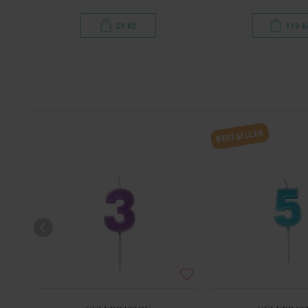
29 Kč
119 K
BESTSELLER