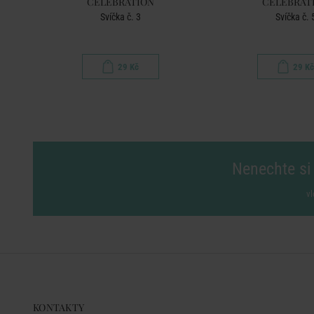
CELEBRATION
CELEBRAT
 - mix
Svíčka č. 3
Svíčka č. 
29 Kč
29 Kč
Nenechte si 
vl
KONTAKTY