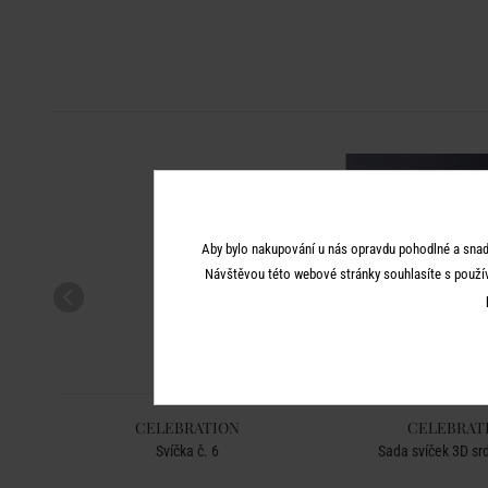
Aby bylo nakupování u nás opravdu pohodlné a snad
Návštěvou této webové stránky souhlasíte s použí
CELEBRATION
CELEBRAT
Svíčka č. 6
Sada svíček 3D srd