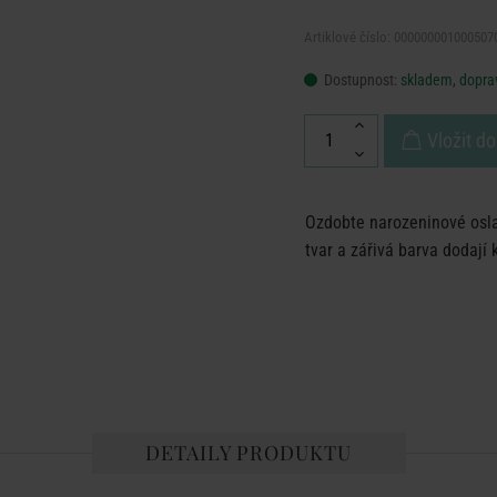
Artiklové číslo: 000000001000507
Dostupnost:
skladem, doprav
Vložit do
Ozdobte narozeninové oslav
tvar a zářivá barva dodaj
DETAILY PRODUKTU