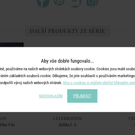
DALŠÍ PRODUKTY ZE SÉRIE
Aby vše dobře fungovalo...
né, používáme na našich webových stránkách soubory cookie. Cookies jsou malé soubor
váním základních souborů cookie. Děkujeme, že jste souhlasili s používáním marketingo
podpořili vývoj našich webových stránek.
Více o cookies si můžete přečíst kliknutím se
PŘIJMOUT
NESOUHLASÍM
ION
CELEBRATION
CE
íčka 5 ks
Svíčka č. 0