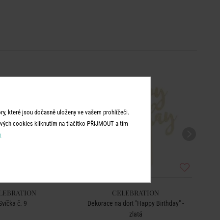
y, které jsou dočasně uloženy ve vašem prohlížeči.
vých cookies kliknutím na tlačítko PŘIJMOUT a tím
m
LEBRATION
CELEBRATION
Svíčka č. 9
Dekorace na dort "Happy Birthday" -
zlatá