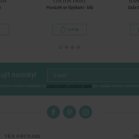
ION
COTTON TWIST
HAP
5
Provázek se třpytkami - bílá
Sada b
129 Kč
ujít novinky!
ožením e-mailu souhlasíte se
zpracováním osobních údajů
pro zasílání našeho newslett
VÍCE O BUTLERS
I