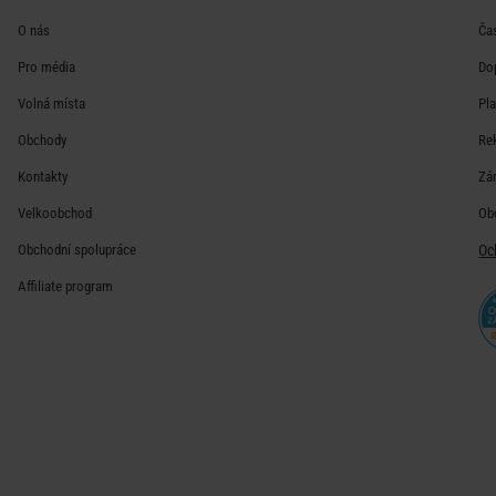
O nás
Ča
Pro média
Do
Volná místa
Pl
Obchody
Re
Kontakty
Zá
Velkoobchod
Ob
Obchodní spolupráce
Oc
Affiliate program