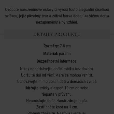
Ozdobte narozeninové oslavy či výročí touto elegantní číselnou
svíčkou, jejíž půvabný tvar a zářivá barva dodají každému dortu
nezapomenutelný vzhled.
DETAILY PRODUKTU
Rozměry:
7-8 cm
Materiál:
parafín
Bezpečnostní informace:
Nikdy nenechávejte hořící svíčku bez dozoru.
Udržujte dál od věcí, které se mohou vznítit.
Uchovávejte mimo dosah dětí a domácích zvířat.
Udržujte svíčky alespoň 10 cm od sebe.
Nepalte v průvanu.
Neumisťujte do blízkosti zdroje tepla.
Zastřihněte knot na 1 cm.
Plamen zhášejte. Nesfoukávejte jej.