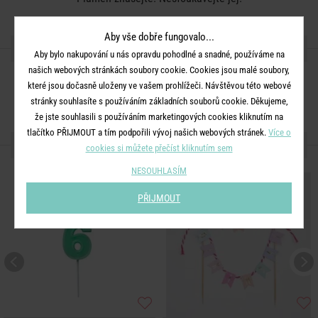
Aby vše dobře fungovalo...
SDÍLEJTE S PŘÁTELI
Aby bylo nakupování u nás opravdu pohodlné a snadné, používáme na
našich webových stránkách soubory cookie. Cookies jsou malé soubory,
které jsou dočasně uloženy ve vašem prohlížeči. Návštěvou této webové
stránky souhlasíte s používáním základních souborů cookie. Děkujeme,
že jste souhlasili s používáním marketingových cookies kliknutím na
tlačítko PŘIJMOUT a tím podpořili vývoj našich webových stránek.
Více o
DALŠÍ PRODUKTY ZE SÉRIE
cookies si můžete přečíst kliknutím sem
NESOUHLASÍM
PŘIJMOUT