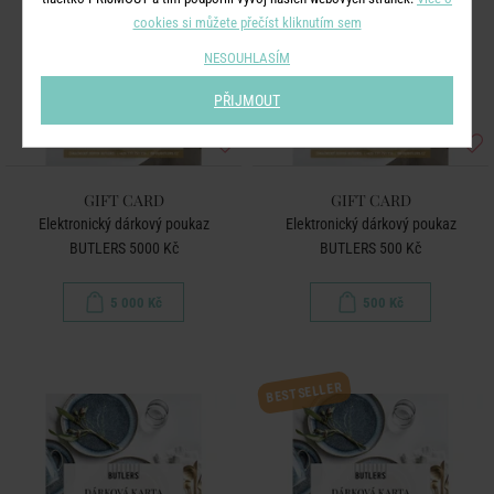
cookies si můžete přečíst kliknutím sem
NESOUHLASÍM
PŘIJMOUT
GIFT CARD
GIFT CARD
Elektronický dárkový poukaz
Elektronický dárkový poukaz
BUTLERS 5000 Kč
BUTLERS 500 Kč
5 000 Kč
500 Kč
BESTSELLER