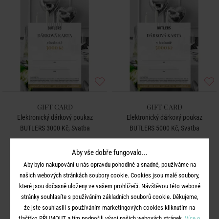
GIFT CARD
GIFT CARD
Elektronický dárkový poukaz
Elektronický dárkový poukaz
BUTLERS 3000 Kč, Svatba
BUTLERS 5000 Kč, Svatba
Aby vše dobře fungovalo...
3 000 Kč
5 000 Kč
Aby bylo nakupování u nás opravdu pohodlné a snadné, používáme na
našich webových stránkách soubory cookie. Cookies jsou malé soubory,
které jsou dočasně uloženy ve vašem prohlížeči. Návštěvou této webové
BESTSELLER
stránky souhlasíte s používáním základních souborů cookie. Děkujeme,
že jste souhlasili s používáním marketingových cookies kliknutím na
tlačítko PŘIJMOUT a tím podpořili vývoj našich webových stránek.
Více o