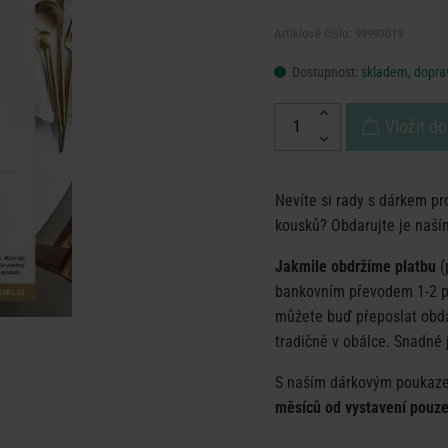
Artiklové číslo: 99993019
Dostupnost:
skladem, doprav
Vložit do
Nevíte si rady s dárkem pr
kousků? Obdarujte je naší
Jakmile obdržíme platbu
(
bankovním převodem 1-2 p
můžete buď přeposlat obd
tradičně v obálce. Snadné 
S naším dárkovým poukaze
měsíců od vystavení pouze