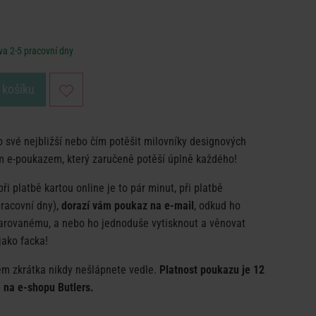
a 2-5 pracovní dny
 košíku
o své nejbližší nebo čím potěšit milovníky designových
m e-poukazem, který zaručeně potěší úplně každého!
při platbě kartou online je to pár minut, při platbě
racovní dny),
dorazí vám poukaz na e-mail
, odkud ho
arovanému, a nebo ho jednoduše vytisknout a věnovat
jako facka!
m zkrátka nikdy nešlápnete vedle.
Platnost poukazu je 12
 na e-shopu Butlers.