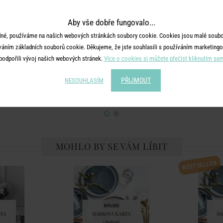
Aby vše dobře fungovalo...
né, používáme na našich webových stránkách soubory cookie. Cookies jsou malé soubor
RD
GIFT CARD
G
váním základních souborů cookie. Děkujeme, že jste souhlasili s používáním marketingo
poukaz BUTLERS
Elektronický dárkový poukaz BUTLERS
Elektronický 
podpořili vývoj našich webových stránek.
Více o cookies si můžete přečíst kliknutím se
5000 Kč
100
PŘIJMOUT
NESOUHLASÍM
Kč
5 000 Kč
MOHLO BY SE VÁM LÍBIT
BESTSELLER