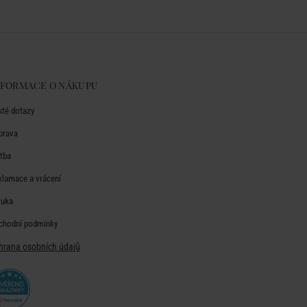
NFORMACE O NÁKUPU
sté dotazy
prava
atba
klamace a vrácení
ruka
chodní podmínky
hrana osobních údajů