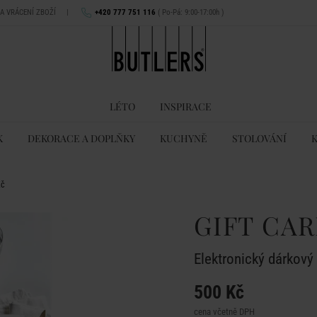
NA VRÁCENÍ ZBOŽÍ
|
+420 777 751 116
( Po-Pá: 9:00-17:00h )
LÉTO
INSPIRACE
K
DEKORACE A DOPLŇKY
KUCHYNĚ
STOLOVÁNÍ
Kč
GIFT CA
Elektronický dárkov
500 Kč
cena včetně DPH