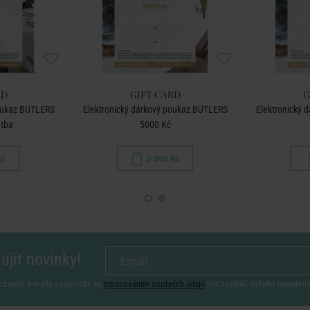
RD
GIFT CARD
G
poukaz BUTLERS
Elektronický dárkový poukaz BUTLERS
Elektronický 
atba
5000 Kč
Kč
5 000 Kč
ujít novinky!
ožením e-mailu souhlasíte se
zpracováním osobních údajů
pro zasílání našeho newslett