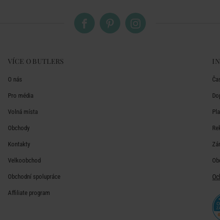
VÍCE O BUTLERS
I
O nás
Ča
Pro média
Do
Volná místa
Pl
Obchody
Re
Kontakty
Zá
Velkoobchod
Ob
Obchodní spolupráce
Oc
Affiliate program