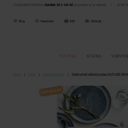
STANDARDNÍ DOPRAVA
ZDARMA OD 2 500 KČ
(nevztahuje se na nábytek)
|
30 DNÍ 
Blog
Newsletter
B2B
Obchody
NOVINKY
SVATBA
NÁBYTE
Domů
Dárky
Dárkové poukazy
Elektronický dárkový poukaz BUTLERS 500 
BESTSELLER