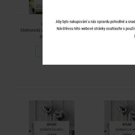
Aby bylo nakupování u nás opravdu pohodlné a snad
GIFT CARD
GIFT CA
Návštěvou této webové stránky souhlasíte s použí
TLERS
Elektronický dárkový poukaz BUTLERS
Elektronický dárkový 
500 Kč, Svatba
3000 Kč
500 Kč
3 000 