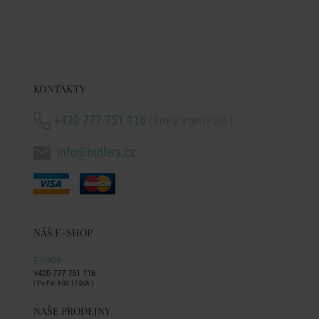
KONTAKTY
+420 777 751 116
( Po-Pá: 9:00-17:00h )
info@butlers.cz
NÁŠ E-SHOP
E-SHOP
+420 777 751 116
( Po-Pá: 9:00-17:00h )
NAŠE PRODEJNY