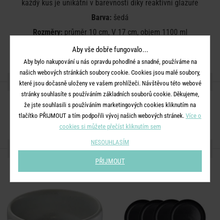
každý kus je unikátní v barevnosti díky reaktivní glazuře
Barva:
šedá
Rozměry:
průměr 10 cm, V 17 cm, objem 1100 ml
Materiál:
kamenina, reaktivní glazura
Aby vše dobře fungovalo...
Aby bylo nakupování u nás opravdu pohodlné a snadné, používáme na
našich webových stránkách soubory cookie. Cookies jsou malé soubory,
SDÍLEJTE S PŘÁTELI
které jsou dočasně uloženy ve vašem prohlížeči. Návštěvou této webové
stránky souhlasíte s používáním základních souborů cookie. Děkujeme,
že jste souhlasili s používáním marketingových cookies kliknutím na
tlačítko PŘIJMOUT a tím podpořili vývoj našich webových stránek.
Více o
cookies si můžete přečíst kliknutím sem
NESOUHLASÍM
DALŠÍ PRODUKTY ZE SÉRIE
PŘIJMOUT
SET