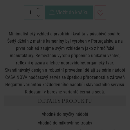
Vložit do košíku
Minimalistický vzhled a prvotřídní kvalita v působivé souhře.
Šedý džbán z matné kameniny byl vyroben v Portugalsku a na
první pohled zaujme svým vzhledem jako z hrnčířské
manufaktury. Řemeslnou výrobu připomíná unikátní vzhled,
reflexní glazura a lehce nepravidelný, organický tvar.
Skandinávský design a robustní provedení dělají ze série nádobí
CASA NOVA nadčasový servis se špetkou přirozenosti a zároveň
elegantní variantou každodenního nádobí i slavnostního servisu.
K dostání v barevné variantě černá a šedá.
DETAILY PRODUKTU
vhodné do myčky nádobí
vhodné do mikrovlnné trouby