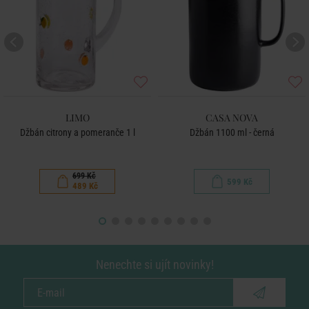
LIMO
CASA NOVA
Džbán citrony a pomeranče 1 l
Džbán 1100 ml - černá
699 Kč
599 Kč
489 Kč
Nenechte si ujít novinky!