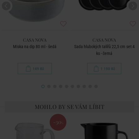
CASA NOVA
CASA NOVA
Miska na dip 80 ml - šedá
Sada hlubokých talířů 22,5 cm set 4
ks - černá
149 Kč
1 190 Kč
MOHLO BY SE VÁM LÍBIT
-30
%