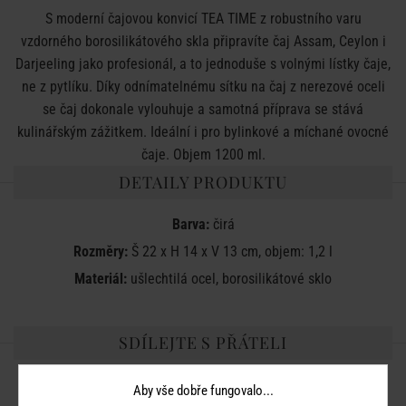
S moderní čajovou konvicí TEA TIME z robustního varu
vzdorného borosilikátového skla připravíte čaj Assam, Ceylon i
Darjeeling jako profesionál, a to jednoduše s volnými lístky čaje,
ne z pytlíku. Díky odnímatelnému sítku na čaj z nerezové oceli
se čaj dokonale vylouhuje a samotná příprava se stává
kulinářským zážitkem. Ideální i pro bylinkové a míchané ovocné
čaje. Objem 1200 ml.
DETAILY PRODUKTU
Barva:
čirá
Rozměry:
Š 22 x H 14 x V 13 cm, objem: 1,2 l
Materiál:
ušlechtilá ocel, borosilikátové sklo
SDÍLEJTE S PŘÁTELI
Aby vše dobře fungovalo...