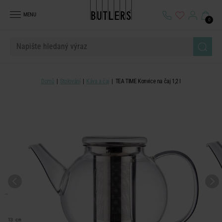
MENU
0
Domů
Stolování
Káva a čaj
TEA TIME Konvice na čaj 1,2 l