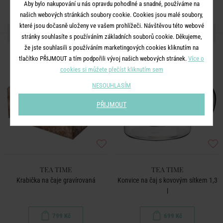
Aby bylo nakupování u nás opravdu pohodlné a snadné, používáme na
našich webových stránkách soubory cookie. Cookies jsou malé soubory,
které jsou dočasně uloženy ve vašem prohlížeči. Návštěvou této webové
DALŠÍ PRODUKTY ZE SÉRIE
stránky souhlasíte s používáním základních souborů cookie. Děkujeme,
že jste souhlasili s používáním marketingových cookies kliknutím na
tlačítko PŘIJMOUT a tím podpořili vývoj našich webových stránek.
Více o
cookies si můžete přečíst kliknutím sem
NESOUHLASÍM
PŘIJMOUT
TEA TIME
TEA TIME
Krabička na čaje gravírovaná
Konvice na čaj s kovovým sítkem 1,3
l
799 Kč
699 Kč