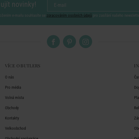
ujít novinky!
ožením e-mailu souhlasíte se
zpracováním osobních údajů
pro zasílání našeho newslett
VÍCE O BUTLERS
I
O nás
Ča
Pro média
Do
Volná místa
Pl
Obchody
Re
Kontakty
Zá
Velkoobchod
Ob
Obchodní spolupráce
Oc