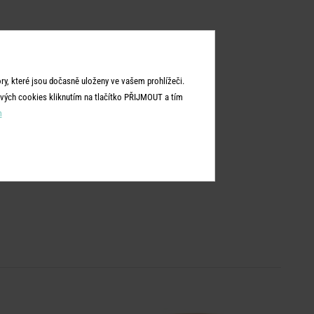
y, které jsou dočasně uloženy ve vašem prohlížeči.
vých cookies kliknutím na tlačítko PŘIJMOUT a tím
m