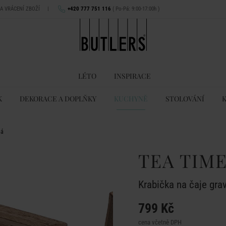
NA VRÁCENÍ ZBOŽÍ
|
+420 777 751 116
( Po-Pá: 9:00-17:00h )
LÉTO
INSPIRACE
K
DEKORACE A DOPLŇKY
KUCHYNĚ
STOLOVÁNÍ
ná
TEA TIM
Krabička na čaje gra
799 Kč
cena včetně DPH