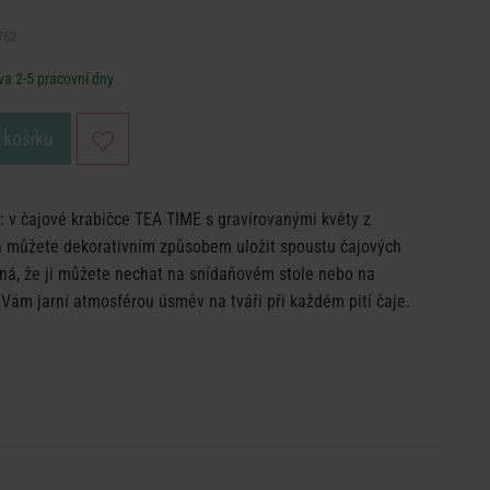
762
a 2-5 pracovní dny
 košíku
 v čajové krabičce TEA TIME s gravírovanými květy z
můžete dekorativním způsobem uložit spoustu čajových
sná, že ji můžete nechat na snídaňovém stole nebo na
 Vám jarní atmosférou úsměv na tváři při každém pití čaje.