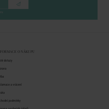
eru
NFORMACE O NÁKUPU
sté dotazy
prava
atba
klamace a vrácení
ruka
chodní podmínky
hrana osobních údajů