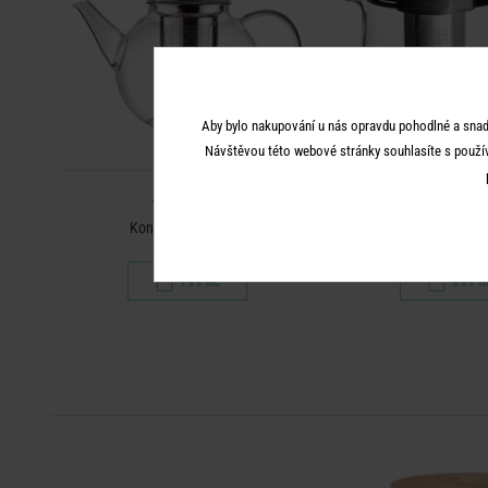
Aby bylo nakupování u nás opravdu pohodlné a snad
Návštěvou této webové stránky souhlasíte s použí
TEA TIME
TEA TIM
Konvice na čaj 1,2 l
Konvice na čaj s kovový
799 Kč
699 K