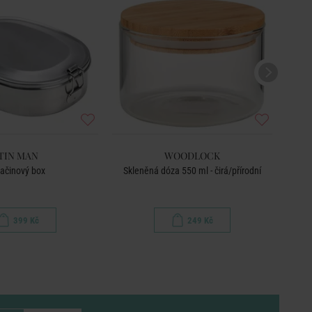
TIN MAN
WOODLOCK
ačinový box
Skleněná dóza 550 ml - čirá/přírodní
399 Kč
249 Kč