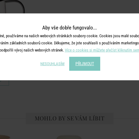
Aby vše dobře fungovalo...
né, používáme na našich webových stránkách soubory cookie. Cookies jsou malé soubor
váním základních souborů cookie. Děkujeme, že jste souhlasili s používáním marketingo
podpořili vývoj našich webových stránek.
Více o cookies si můžete přečíst kliknutím se
E
PŘIJMOUT
NESOUHLASÍM
m sítkem 1,3 l
č
MOHLO BY SE VÁM LÍBIT