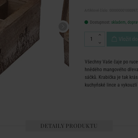
Artiklové číslo: 000000001000397
Dostupnost:
skladem, doprav
Vložit do
Všechny Vaše čaje po ruce:
hnědého mangového dřeva 
sáčků. Krabička je tak krá
kuchyňské lince a vykouzlí
DETAILY PRODUKTU