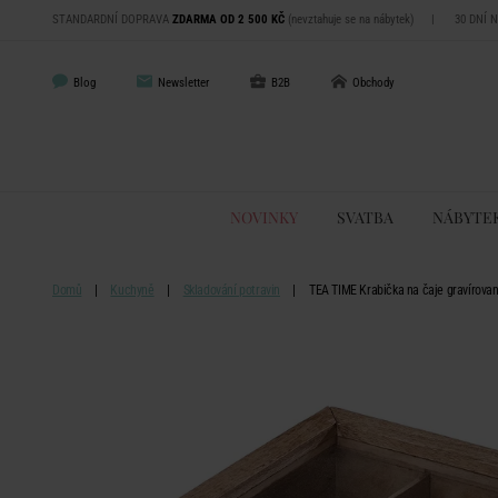
STANDARDNÍ DOPRAVA
ZDARMA OD 2 500 KČ
(nevztahuje se na nábytek)
|
30 DNÍ 
Blog
Newsletter
B2B
Obchody
NOVINKY
SVATBA
NÁBYTE
Domů
Kuchyně
Skladování potravin
TEA TIME Krabička na čaje gravírova