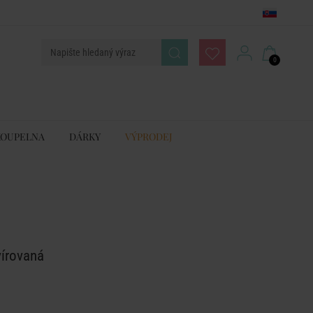
0
KOUPELNA
DÁRKY
VÝPRODEJ
E
vírovaná