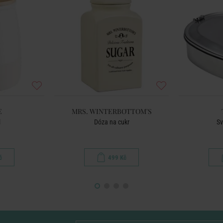
E
MRS. WINTERBOTTOM'S
l
Dóza na cukr
Sv
č
499 Kč