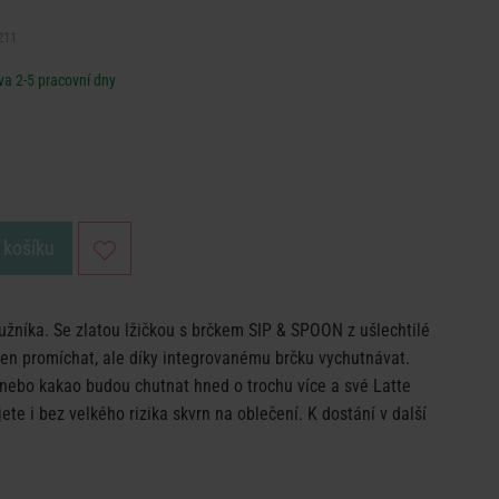
211
a 2-5 pracovní dny
 košíku
užníka. Se zlatou lžičkou s brčkem SIP & SPOON z ušlechtilé
jen promíchat, ale díky integrovanému brčku vychutnávat.
nebo kakao budou chutnat hned o trochu více a své Latte
ete i bez velkého rizika skvrn na oblečení. K dostání v další