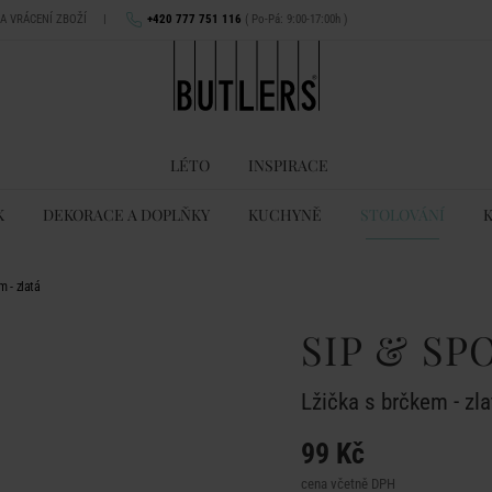
NA VRÁCENÍ ZBOŽÍ
|
+420 777 751 116
( Po-Pá: 9:00-17:00h )
LÉTO
INSPIRACE
K
DEKORACE A DOPLŇKY
KUCHYNĚ
STOLOVÁNÍ
 - zlatá
SIP & SP
Lžička s brčkem - zla
99 Kč
cena včetně DPH