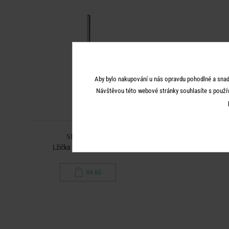
Aby bylo nakupování u nás opravdu pohodlné a snad
Návštěvou této webové stránky souhlasíte s použí
SIP & SPOON
Lžička s brčkem - stříbrná
99 Kč