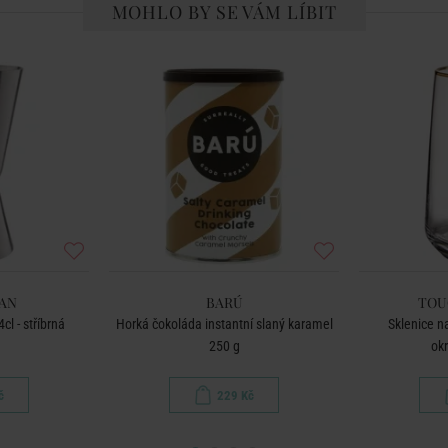
MOHLO BY SE VÁM LÍBIT
AN
BARÚ
TOU
l - stříbrná
Horká čokoláda instantní slaný karamel
Sklenice n
250 g
ok
č
229 Kč