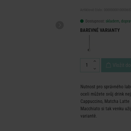
Artiklové číslo: 000000001000365
Dostupnost:
skladem, doprav
BAREVNÉ VARIANTY
Vložit do
Nutnost pro správného lab
oceli můžete svůj drink ne
Cappuccino, Matcha Latte 
Macchiato si tak venku užij
variantě.