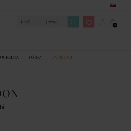
0
KOUPELNA
DÁRKY
VÝPRODEJ
OON
tá