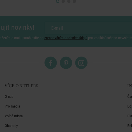
ujít novinky!
ožením e-mailu souhlasíte se
zpracováním osobních údajů
pro zasílání našeho newslett
VÍCE O BUTLERS
I
O nás
Ča
Pro média
Do
Volná místa
Pl
Obchody
Re