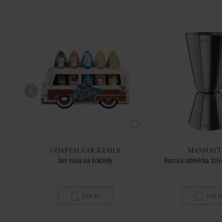
COASTAL COCKTAILS
MANHATT
áčkem
Set mixů na koktejly
Barová odměrka 2cl/4c
399 Kč
199 K