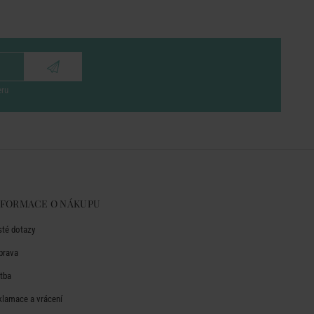
eru
NFORMACE O NÁKUPU
sté dotazy
prava
atba
klamace a vrácení