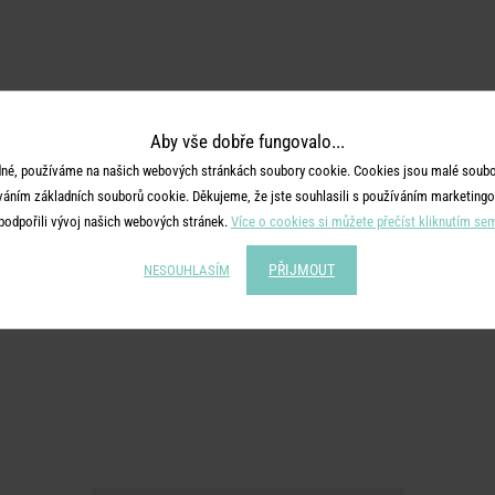
Aby vše dobře fungovalo...
né, používáme na našich webových stránkách soubory cookie. Cookies jsou malé soubor
váním základních souborů cookie. Děkujeme, že jste souhlasili s používáním marketingo
podpořili vývoj našich webových stránek.
Více o cookies si můžete přečíst kliknutím se
PŘIJMOUT
NESOUHLASÍM