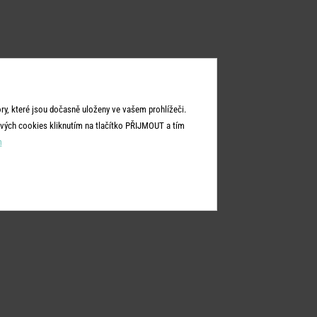
y, které jsou dočasně uloženy ve vašem prohlížeči.
vých cookies kliknutím na tlačítko PŘIJMOUT a tím
m