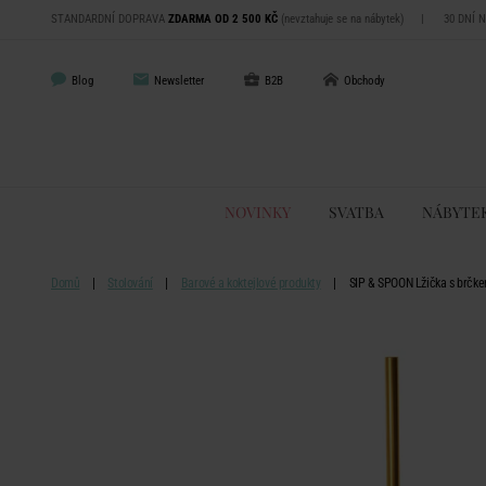
STANDARDNÍ DOPRAVA
ZDARMA OD 2 500 KČ
(nevztahuje se na nábytek)
|
30 DNÍ 
Blog
Newsletter
B2B
Obchody
NOVINKY
SVATBA
NÁBYTE
Domů
Stolování
Barové a koktejlové produkty
SIP & SPOON Lžička s brčkem