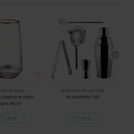
CH OF GOLD
MANHATTAN LOUNGE
a longdrink se zlatým
Set na koktejly 5 dílů
Skle
rajem 480 ml
129 Kč
699 Kč