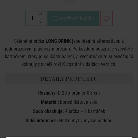
Vložit do košíku
Skleněná brčka
LONG DRINK
jsou ideální alternativou k
jednorázovým plastovým brčkům. Po každém použití je vyčistěte
kartáčkem, který je součástí balení, a vychutnávejte si osvěžující
koktejly po celý rok! K dostání v dalších verzích.
DETAILY PRODUKTU
Rozměry:
D 20 x průměr 0,8 cm
Materiál:
borosilikátové sklo
Sada obsahuje:
4 brčka + 1 kartáček
Další informace:
Nelze mýt v myčce nádobí.