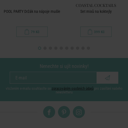
COASTAL COCKTAILS
POOL PARTY Držák na nápoje mušle
Set mixů na koktejly
79 Kč
399 Kč
Nenechte si ujít novinky!
vložením e-mailu souhlasíte se
zpracováním osobních údajů
pro zasílání našeho
newsletteru