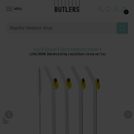
MENU
0
Domů
Stolování
Barové a koktejlové produkty
LONG DRINK Skleněná brčka s kartáčkem citrony set 5 ks