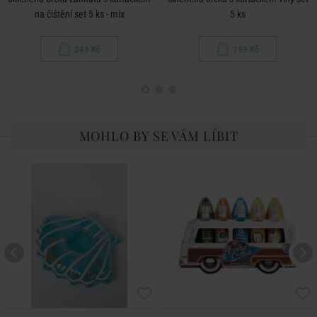
na čištění set 5 ks - mix
5 ks
249 Kč
199 Kč
MOHLO BY SE VÁM LÍBIT