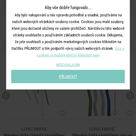
SDÍLEJTE S PŘÁTELI
Aby vše dobře fungovalo...
Aby bylo nakupování u nás opravdu pohodlné a snadné, používáme na
našich webových stránkách soubory cookie. Cookies jsou malé soubory,
které jsou dočasně uloženy ve vašem prohlížeči. Návštěvou této webové
stránky souhlasíte s používáním základních souborů cookie. Děkujeme,
že jste souhlasili s používáním marketingových cookies kliknutím na
DALŠÍ PRODUKTY ZE SÉRIE
tlačítko PŘIJMOUT a tím podpořili vývoj našich webových stránek.
Více o
cookies si můžete přečíst kliknutím sem
NESOUHLASÍM
PŘIJMOUT
LONG DRINK
LONG DRINK
Skleněná brčka zahnutá s kartáčkem
Skleněná brčka s kartáčkem vlny set