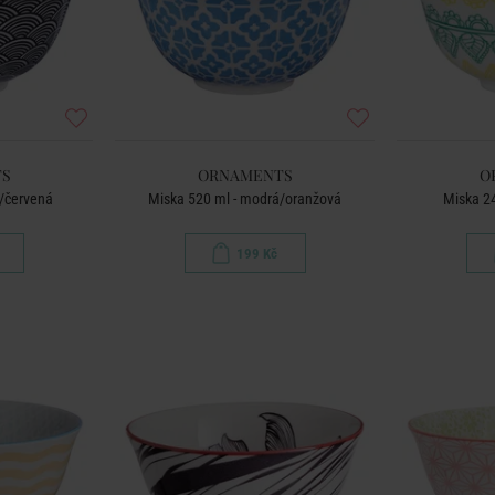
S
ORNAMENTS
O
á/červená
Miska 520 ml - modrá/oranžová
Miska 24
199 Kč