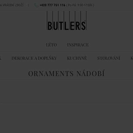
NA VRÁCENÍ ZBOŽÍ
|
+420 777 751 116
( Po-Pá: 9:00-17:00h )
LÉTO
INSPIRACE
K
DEKORACE A DOPLŇKY
KUCHYNĚ
STOLOVÁNÍ
ORNAMENTS NÁDOBÍ