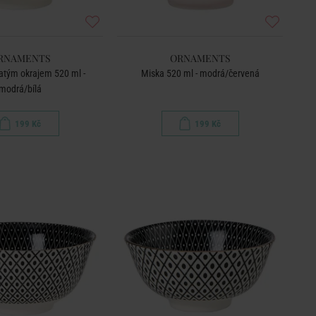
RNAMENTS
ORNAMENTS
atým okrajem 520 ml -
Miska 520 ml - modrá/červená
modrá/bílá
199 Kč
199 Kč