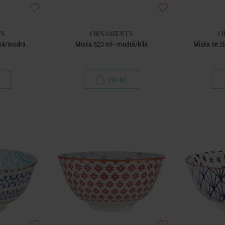
S
ORNAMENTS
O
ená/modrá
Miska 520 ml - modrá/bílá
Miska se zl
199 Kč