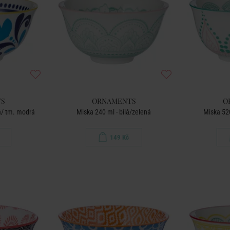
S
ORNAMENTS
O
á/ tm. modrá
Miska 240 ml - bílá/zelená
Miska 520
149 Kč