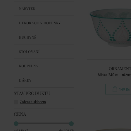
NÁBYTEK
DEKORACE A DOPLŇKY
KUCHYNĚ
STOLOVÁNÍ
KOUPELNA
ORNAMENT
Miska 240 ml - růžo
DÁRKY
149 Kč
STAV PRODUKTU
Zobrazit skladem
CENA
149 Kč
199 Kč