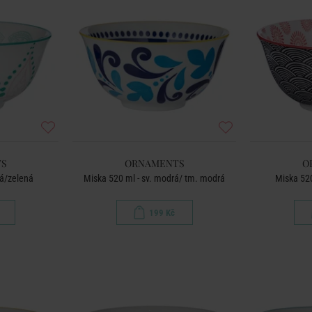
S
ORNAMENTS
O
vá/zelená
Miska 520 ml - sv. modrá/ tm. modrá
Miska 520
199 Kč