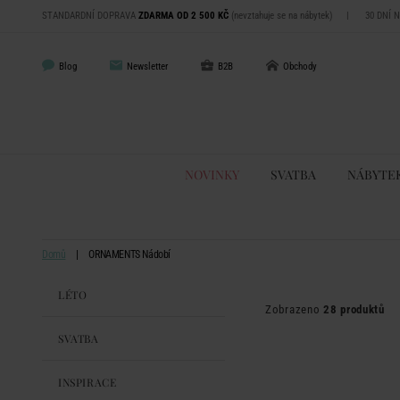
STANDARDNÍ DOPRAVA
ZDARMA OD 2 500 KČ
(nevztahuje se na nábytek)
|
30 DNÍ 
Blog
Newsletter
B2B
Obchody
NOVINKY
SVATBA
NÁBYTE
Domů
ORNAMENTS Nádobí
LÉTO
Zobrazeno
28 produktů
SVATBA
INSPIRACE