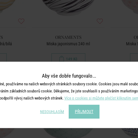
S
ORNAMENTS
O
rá/bílá
Miska japonismus 240 ml
Miska 
149 Kč
Aby vše dobře fungovalo...
BESTSELLER
né, používáme na našich webových stránkách soubory cookie. Cookies jsou malé soubor
váním základních souborů cookie. Děkujeme, že jste souhlasili s používáním marketingo
podpořili vývoj našich webových stránek.
Více o cookies si můžete přečíst kliknutím se
PŘIJMOUT
NESOUHLASÍM