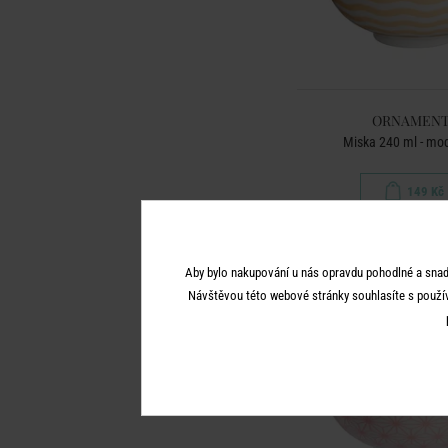
ORNAMENT
Miska 240 ml - mod
149 Kč
Aby bylo nakupování u nás opravdu pohodlné a snad
Návštěvou této webové stránky souhlasíte s použí