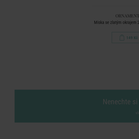
ORNAMENT
Miska se zlatým okrajem 
149 Kč
Nenechte si 
vl