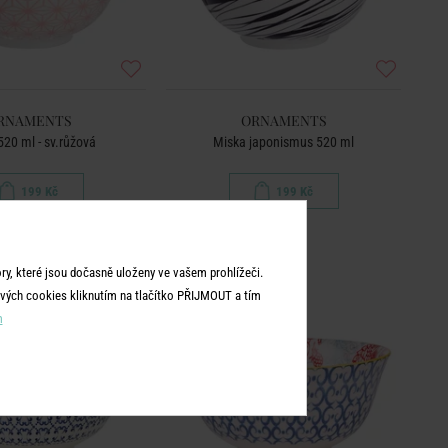
RNAMENTS
ORNAMENTS
520 ml - sv.růžová
Miska japonismus 520 ml
199 Kč
199 Kč
BESTSELLER
y, které jsou dočasně uloženy ve vašem prohlížeči.
vých cookies kliknutím na tlačítko PŘIJMOUT a tím
m