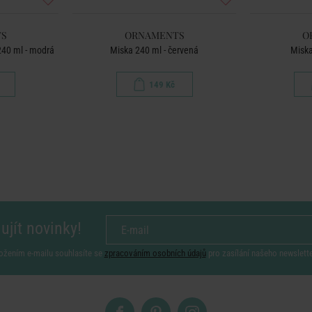
S
ORNAMENTS
O
240 ml - modrá
Miska 240 ml - červená
Miska
149 Kč
ujít novinky!
ožením e-mailu souhlasíte se
zpracováním osobních údajů
pro zasílání našeho newslett