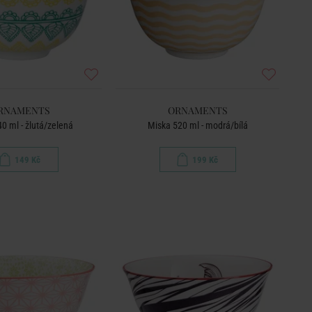
RNAMENTS
ORNAMENTS
0 ml - žlutá/zelená
Miska 520 ml - modrá/bílá
149 Kč
199 Kč