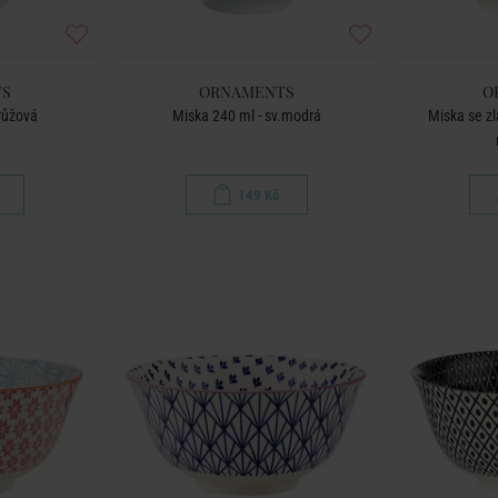
S
ORNAMENTS
O
.růžová
Miska 240 ml - sv.modrá
Miska se zl
149 Kč