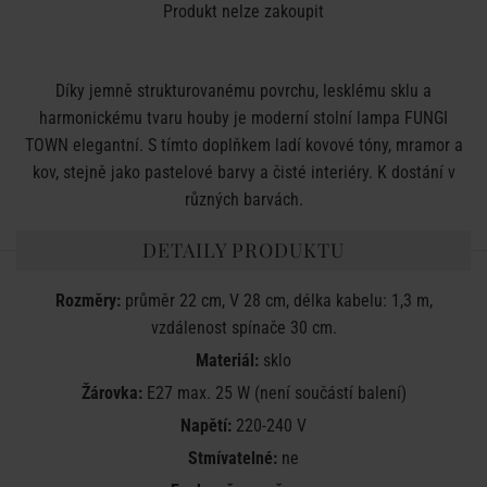
Produkt nelze zakoupit
Díky jemně strukturovanému povrchu, lesklému sklu a
harmonickému tvaru houby je moderní stolní lampa FUNGI
TOWN elegantní. S tímto doplňkem ladí kovové tóny, mramor a
kov, stejně jako pastelové barvy a čisté interiéry. K dostání v
různých barvách.
DETAILY PRODUKTU
Rozměry:
průměr 22 cm, V 28 cm, délka kabelu: 1,3 m,
vzdálenost spínače 30 cm.
Materiál:
sklo
Žárovka:
E27 max. 25 W (není součástí balení)
Napětí:
220-240 V
Stmívatelné:
ne