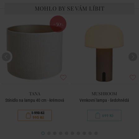
MOHLO BY SE VÁM LÍBIT
-50
%
TANA
MUSHROOM
Stínidlo na lampu 40 cm - krémová
Venkovní lampa - šedohnědá
1 990 Kč
699 Kč
995 Kč