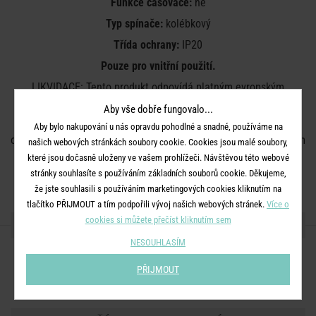
Funkce časovače:
ne
Typ spínače:
kolébkový
Třída ochrany:
IP20
Pouze pro vnitřní použití.
LIKVIDACE: Tento produkt odpovídá platným evropským
normám. V souladu s EU nařízením WEE (waste electrical and
Aby vše dobře fungovalo...
electronic equipment – likvidace elektrického a elektronického
Aby bylo nakupování u nás opravdu pohodlné a snadné, používáme na
odpadu) nelze výrobek zlikvidovat v běžném domácím smíšeném
našich webových stránkách soubory cookie. Cookies jsou malé soubory,
odpadu. Recyklujte zařízení v lokálních místech určených pro
které jsou dočasně uloženy ve vašem prohlížeči. Návštěvou této webové
stránky souhlasíte s používáním základních souborů cookie. Děkujeme,
likvidaci elektrického a elektronického odpadu.
že jste souhlasili s používáním marketingových cookies kliknutím na
tlačítko PŘIJMOUT a tím podpořili vývoj našich webových stránek.
Více o
cookies si můžete přečíst kliknutím sem
SDÍLEJTE S PŘÁTELI
NESOUHLASÍM
PŘIJMOUT