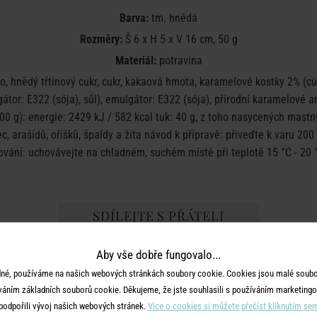
Barva:
tm. hnědá
Rozměry:
Š 6 x H 5 x V 16 cm, 50 g
Materiál:
potravina
 hnědý třtinový cukr, cukr, kakaová hmota, karamelové kostky 2% (cuk
tor: E322 (sója), sůl), emulgátor: E322 (sója), přírodní karamelové a
0 g): energie: 2429 kJ / 582 kcal tuk: 40 g, z toho nasycených mastnýc
c, arašídů, oříšků, špaldy a žita návod k přípravě: přiveďte k varu 200
ování: uchovávejte na chladném, suchém místě při teplotě 15 °C - 20
SDÍLEJTE S PŘÁTELI
Aby vše dobře fungovalo...
né, používáme na našich webových stránkách soubory cookie. Cookies jsou malé soubor
váním základních souborů cookie. Děkujeme, že jste souhlasili s používáním marketingo
podpořili vývoj našich webových stránek.
Více o cookies si můžete přečíst kliknutím se