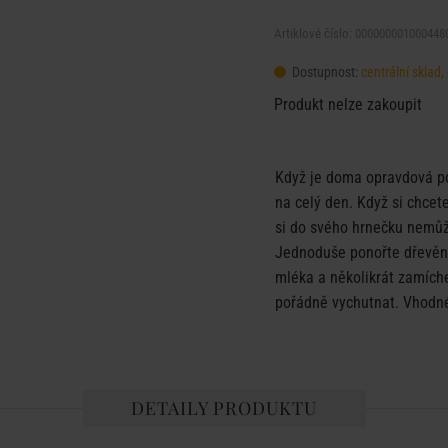
Artiklové číslo: 000000001000448
Dostupnost:
centrální sklad
Produkt nelze zakoupit
Když je doma opravdová po
na celý den. Když si chcete
si do svého hrnečku nemůž
Jednoduše ponořte dřevěn
mléka a několikrát zamíche
pořádně vychutnat. Vhodné 
DETAILY PRODUKTU