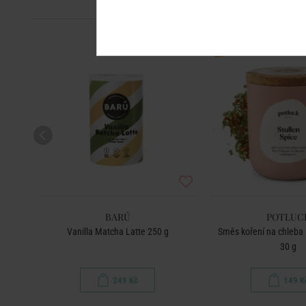
BESTSELLER
BARÚ
POTLUC
Vanilla Matcha Latte 250 g
Směs koření na chleba "
30 g
249 Kč
149 K