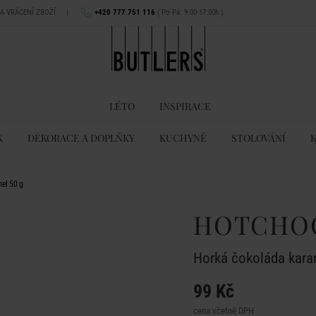
NA VRÁCENÍ ZBOŽÍ
|
+420 777 751 116
( Po-Pá: 9:00-17:00h )
LÉTO
INSPIRACE
K
DEKORACE A DOPLŇKY
KUCHYNĚ
STOLOVÁNÍ
el 50 g
HOTCHO
Horká čokoláda kara
99 Kč
cena včetně DPH