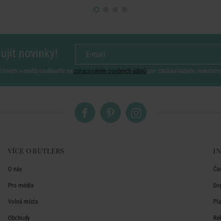
ujít novinky!
ožením e-mailu souhlasíte se
zpracováním osobních údajů
pro zasílání našeho newslett
VÍCE O BUTLERS
I
O nás
Ča
Pro média
Do
Volná místa
Pl
Obchody
Re