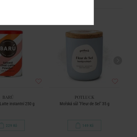
BARÚ
POTLUCK
Latte instantní 250 g
Mořská sůl "Fleur de Sel" 35 g
229 Kč
149 Kč