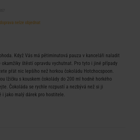
057
, doprava nelze objednat
hoda. Když Vás má pětiminutová pauza v kanceláři naladit
 okamžiky štěstí opravdu vychutnat. Pro tyto i jiné případy
ete přát nic lepšího než horkou čokoládu Hotchocspoon.
ou lžičku s kouskem čokolády do 200 ml hodně horkého
jte. Čokoláda se rychle rozpustí a nezbývá než si ji
i jako malý dárek pro hostitele.