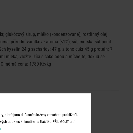
r, glukózový sirup, mléko (kondenzované), rostlinný olej
roma, přírodní vanilkové aroma (<1%), sůl, mořská sůl podíl
h kyselin 24 g sacharidy: 47 g, z toho cukr 45 g protein: 7
 ml mléka, vložte lžíci s čokoládou a míchejte, dokud se
 °C měrná cena: 1780 Kč/kg
y, které jsou dočasně uloženy ve vašem prohlížeči.
vých cookies kliknutím na tlačítko PŘIJMOUT a tím
m