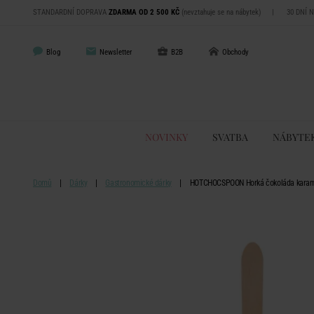
STANDARDNÍ DOPRAVA
ZDARMA OD 2 500 KČ
(nevztahuje se na nábytek)
|
30 DNÍ 
Blog
Newsletter
B2B
Obchody
NOVINKY
SVATBA
NÁBYTE
Domů
Dárky
Gastronomické dárky
HOTCHOCSPOON Horká čokoláda karam