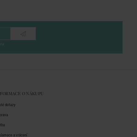
eru
NFORMACE O NÁKUPU
sté dotazy
prava
atba
klamace a vrácení