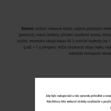
Složení:
složení: kakaové máslo, sušené plnotučné mléko,
(palmový), máslo (mléko), přírodní vanilkové aroma, emulgá
složek: minimální obsah kakaa 40 % nutriční hodnoty (na 10
g sůl: < 1 g alergeny: může obsahovat stopy lepku, vaje
čokoláda nerozpustí sklad
Aby bylo nakupování u nás opravdu pohodlné a snad
Návštěvou této webové stránky souhlasíte s použí