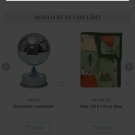
MOHLO BY SE VÁM LÍBIT
DISCO
PEANUTS
Disco koule s osvětlením
Deka 130 X 170 cm skaut
899 Kč
599 Kč