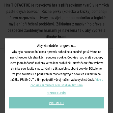
Hra
TICTACTOE
je rozvojová hra s přiřazováním tvarů v jemných
pastelových barvách. Různé prvky (kolečka a křížky) pomáhají
dětem rozpoznávat tvary, rozvíjet jemnou motoriku a logické
myšlení při řešení problémů. Základna z masivního dřeva s
bezpečně zaoblenými hranami je navržena tak, aby vydržela
dlouhé hraní.
Aby vše dobře fungovalo...
DETAILY PRODUKTU
Aby bylo nakupování u nás opravdu pohodlné a snadné, používáme na
našich webových stránkách soubory cookie. Cookies jsou malé soubory,
Rozměry:
D 14 x Š 14 x V 2 cm
které jsou dočasně uloženy ve vašem prohlížeči. Návštěvou této webové
Materiál:
dřevo
stránky souhlasíte s používáním základních souborů cookie. Děkujeme,
že jste souhlasili s používáním marketingových cookies kliknutím na
Barva:
mix
tlačítko PŘIJMOUT a tím podpořili vývoj našich webových stránek.
Více o
cookies si můžete přečíst kliknutím sem
SDÍLEJTE S PŘÁTELI
NESOUHLASÍM
PŘIJMOUT