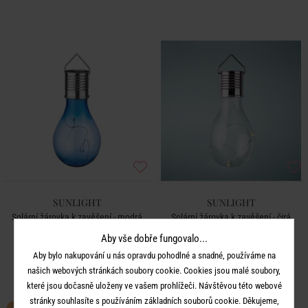
SUNLIGHT
SUNLIGHT
Solární žárovka k zavěšení - modrá
Solární žárovka k zavěšení - čirá
Aby vše dobře fungovalo...
89 Kč
89 Kč
Aby bylo nakupování u nás opravdu pohodlné a snadné, používáme na
našich webových stránkách soubory cookie. Cookies jsou malé soubory,
které jsou dočasně uloženy ve vašem prohlížeči. Návštěvou této webové
stránky souhlasíte s používáním základních souborů cookie. Děkujeme,
BESTSELLER