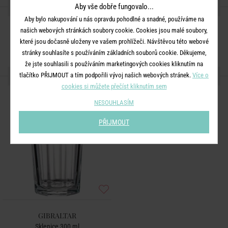
SDÍLEJTE S PŘÁTELI
Aby vše dobře fungovalo...
Aby bylo nakupování u nás opravdu pohodlné a snadné, používáme na
našich webových stránkách soubory cookie. Cookies jsou malé soubory,
které jsou dočasně uloženy ve vašem prohlížeči. Návštěvou této webové
stránky souhlasíte s používáním základních souborů cookie. Děkujeme,
že jste souhlasili s používáním marketingových cookies kliknutím na
DALŠÍ PRODUKTY ZE SÉRIE
tlačítko PŘIJMOUT a tím podpořili vývoj našich webových stránek.
Více o
cookies si můžete přečíst kliknutím sem
NESOUHLASÍM
PŘIJMOUT
GIBRALTAR
Sklenice 300 ml