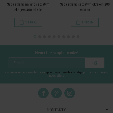
Sada sklenic na víno se zlatým
Sada sklenic se zlatým okrajem 280
okrajem 400 ml 6 ks
ml 6 ks
1 290 Kč
1 190 Kč
Nenechte si ujít novinky!
vložením e-mailu souhlasíte se
zpracováním osobních údajů
pro zasílání našeho
newsletteru
KONTAKTY