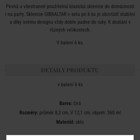
Pevná a všestranně použitelná klasická sklenice do domácnosti
i na party. Sklenice GIBRALTAR v setu po 6 ks je obzvlášť stabilní
a díky svému designu vždy dobře padne do ruky. K dostání v
různých velikostech.
V balení 6 ks.
DETAILY PRODUKTU
v balení 6 ks
Barva:
čirá
Rozměry:
průměr 8,3 cm, V 12,1 cm, objem: 360 ml
Materiál:
sklo