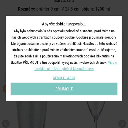
Barva:
čirá
Rozměry:
průměr 9 cm, V 27,8 cm; objem: 1200 ml
Materiál:
ručně foukané sklo
Aby vše dobře fungovalo...
Aby bylo nakupování u nás opravdu pohodlné a snadné, používáme na
SDÍLEJTE S PŘÁTELI
našich webových stránkách soubory cookie. Cookies jsou malé soubory,
které jsou dočasně uloženy ve vašem prohlížeči. Návštěvou této webové
stránky souhlasíte s používáním základních souborů cookie. Děkujeme,
že jste souhlasili s používáním marketingových cookies kliknutím na
tlačítko PŘIJMOUT a tím podpořili vývoj našich webových stránek.
Více o
cookies si můžete přečíst kliknutím sem
DALŠÍ PRODUKTY ZE SÉRIE
NESOUHLASÍM
BESTSELLER
PŘIJMOUT