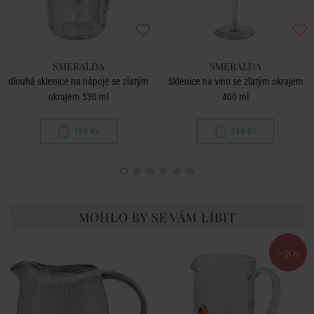
SMERALDA
SMERALDA
dlouhá sklenice na nápoje se zlatým
Sklenice na víno se zlatým okrajem
okrajem 530 ml
400 ml
199 Kč
249 Kč
MOHLO BY SE VÁM LÍBIT
-30
%