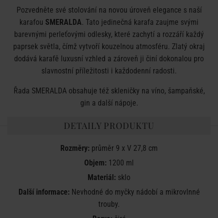
Pozvedněte své stolování na novou úroveň elegance s naší
karafou
SMERALDA
. Tato jedinečná karafa zaujme svými
barevnými perleťovými odlesky, které zachytí a rozzáří každý
paprsek světla, čímž vytvoří kouzelnou atmosféru. Zlatý okraj
dodává karafě luxusní vzhled a zároveň ji činí dokonalou pro
slavnostní příležitosti i každodenní radosti.
Řada
SMERALDA
obsahuje též skleničky na víno, šampaňské,
gin a další nápoje.
DETAILY PRODUKTU
Rozměry:
průměr 9 x V 27,8 cm
Objem:
1200 ml
Materiál:
sklo
Další informace:
Nevhodné do myčky nádobí a mikrovlnné
trouby.