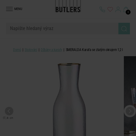
MENU
0
Domů
Stolování
Džbány a karafy
SMERALDA Karafa se zlatým okrajem 1,2 l