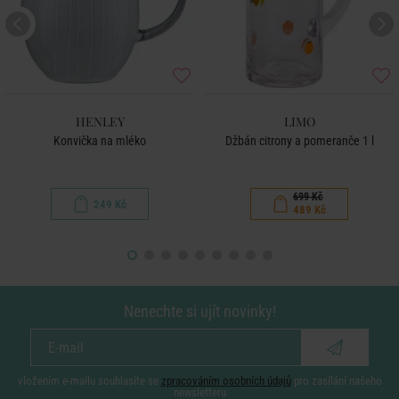
HENLEY
LIMO
Konvička na mléko
Džbán citrony a pomeranče 1 l
699 Kč
249 Kč
489 Kč
Nenechte si ujít novinky!
vložením e-mailu souhlasíte se
zpracováním osobních údajů
pro zasílání našeho
newsletteru