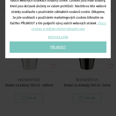
našich webových stránkách soubory cookie. Cookies jsou malé soubory,
které jsou dočasně uloženy ve vašem prohlížeči. Návštěvou této webové
DALŠÍ PRODUKTY ZE SÉRIE
stránky souhlasíte s používáním základních souborů cookie. Děkujeme,
že jste souhlasili s používáním marketingových cookies kliknutím na
tlačítko PŘIJMOUT a tím podpořili vývoj našich webových stránek.
Více o
cookies si můžete přečíst kliknutím sem
NESOUHLASÍM
PŘIJMOUT
MANHATTAN
MANHATTAN
Shaker na koktejl 550 ml - stříbrná
Shaker na koktejly 500 ml - černá
399 Kč
499 Kč