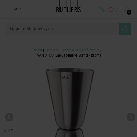
MENU
0
Domů
Stolování
Barové a koktejlové produkty
MANHATTAN Barová odměrka 2cl/4cl - stříbrná