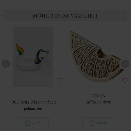
MOHLO BY SE VÁM LÍBIT
LEMON
POOL PARTY Držák na nápoje
Otvírák na lahve
jednorožec
79 Kč
249 Kč