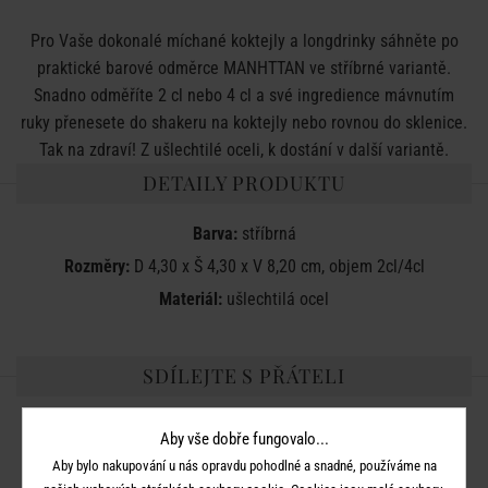
Pro Vaše dokonalé míchané koktejly a longdrinky sáhněte po
praktické barové odměrce MANHTTAN ve stříbrné variantě.
Snadno odměříte 2 cl nebo 4 cl a své ingredience mávnutím
ruky přenesete do shakeru na koktejly nebo rovnou do sklenice.
Tak na zdraví! Z ušlechtilé oceli, k dostání v další variantě.
DETAILY PRODUKTU
Barva:
stříbrná
Rozměry:
D 4,30 x Š 4,30 x V 8,20 cm, objem 2cl/4cl
Materiál:
ušlechtilá ocel
SDÍLEJTE S PŘÁTELI
Aby vše dobře fungovalo...
Aby bylo nakupování u nás opravdu pohodlné a snadné, používáme na