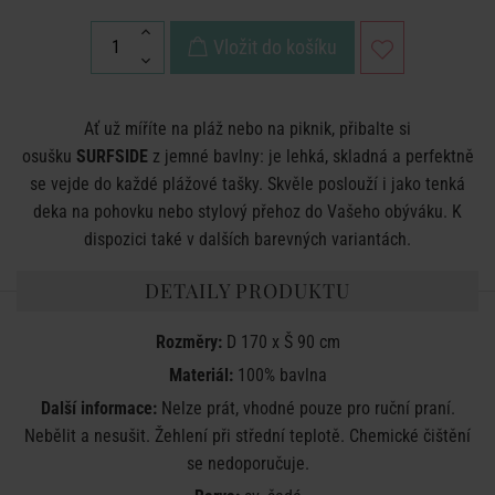
Vložit do košíku
Ať už míříte na pláž nebo na piknik, přibalte si
osušku
SURFSIDE
z jemné bavlny: je lehká, skladná a perfektně
se vejde do každé plážové tašky. Skvěle poslouží i jako tenká
deka na pohovku nebo stylový přehoz do Vašeho obýváku. K
dispozici také v dalších barevných variantách.
DETAILY PRODUKTU
Rozměry:
D 170 x Š 90 cm
Materiál:
100% bavlna
Další informace:
Nelze prát, vhodné pouze pro ruční praní.
Nebělit a nesušit. Žehlení při střední teplotě. Chemické čištění
se nedoporučuje.