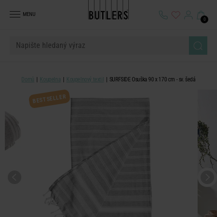
MENU
0
Domů
Koupelna
Koupelnový textil
SURFSIDE Osuška 90 x 170 cm - sv. šedá
BESTSELLER