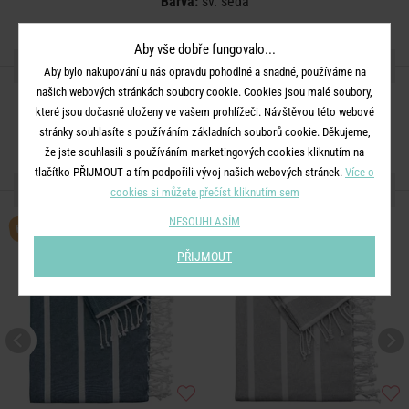
Barva:
sv. šedá
Aby vše dobře fungovalo...
SDÍLEJTE S PŘÁTELI
Aby bylo nakupování u nás opravdu pohodlné a snadné, používáme na
našich webových stránkách soubory cookie. Cookies jsou malé soubory,
které jsou dočasně uloženy ve vašem prohlížeči. Návštěvou této webové
stránky souhlasíte s používáním základních souborů cookie. Děkujeme,
že jste souhlasili s používáním marketingových cookies kliknutím na
tlačítko PŘIJMOUT a tím podpořili vývoj našich webových stránek.
Více o
DALŠÍ PRODUKTY ZE SÉRIE
cookies si můžete přečíst kliknutím sem
BESTSELLER
BESTSELLER
NESOUHLASÍM
PŘIJMOUT