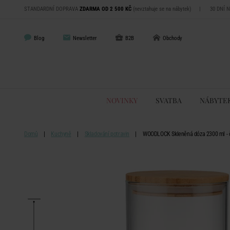
STANDARDNÍ DOPRAVA
ZDARMA OD 2 500 KČ
(nevztahuje se na nábytek)
|
30 DNÍ 
Blog
Newsletter
B2B
Obchody
NOVINKY
SVATBA
NÁBYTE
Domů
Kuchyně
Skladování potravin
WOODLOCK Skleněná dóza 2300 ml - č