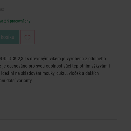
657
a 2-5 pracovní dny
 košíku
ODLOCK 2,3 l s dřevěným víkem je vyrobena z odolného
ré je oceňováno pro svou odolnost vůči teplotním výkyvům i
deální na skladování mouky, cukru, vloček a dalších
ání další varianty.