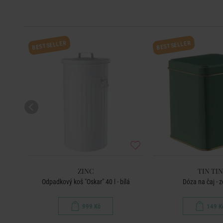
BESTSELLER
BESTSELLER
ZINC
TIN TIN
ová
Odpadkový koš "Oskar" 40 l - bílá
Dóza na čaj - 
999 Kč
149 K