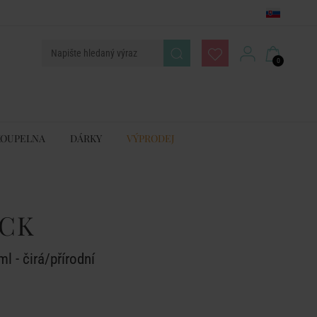
0
KOUPELNA
DÁRKY
VÝPRODEJ
CK
l - čirá/přírodní