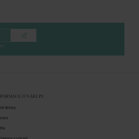
eru
NFORMACE O NÁKUPU
sté dotazy
prava
atba
klamace a vrácení