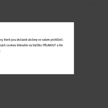
y, které jsou dočasně uloženy ve vašem prohlížeči.
vých cookies kliknutím na tlačítko PŘIJMOUT a tím
m