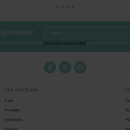
ujít novinky!
ožením e-mailu souhlasíte se
zpracováním osobních údajů
pro zasílání našeho newslett
VÍCE O BUTLERS
I
O nás
Ča
Pro média
Do
Volná místa
Pl
Obchody
Re