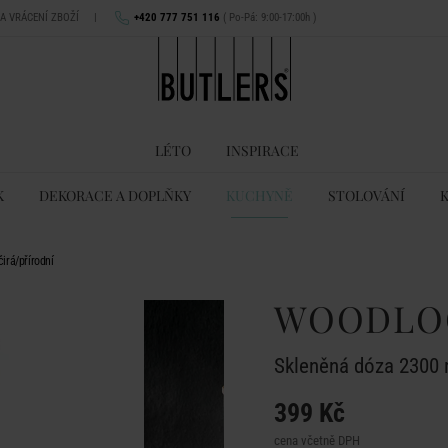
NA VRÁCENÍ ZBOŽÍ
|
+420 777 751 116
( Po-Pá: 9:00-17:00h )
LÉTO
INSPIRACE
K
DEKORACE A DOPLŇKY
KUCHYNĚ
STOLOVÁNÍ
irá/přírodní
WOODLO
Skleněná dóza 2300 m
399 Kč
cena včetně DPH