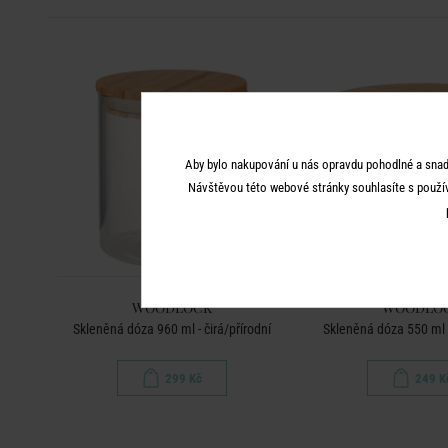
Aby bylo nakupování u nás opravdu pohodlné a snad
Návštěvou této webové stránky souhlasíte s použí
WOODLOCK
WOODLO
Skleněná dóza 960 ml - čirá/přírodní
Skleněná dóza 550 ml -
299 Kč
249 K