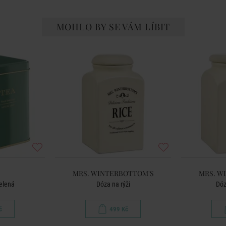
MOHLO BY SE VÁM LÍBIT
MRS. WINTERBOTTOM'S
MRS. W
zelená
Dóza na rýži
Dóz
č
499 Kč