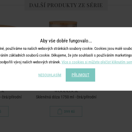
DALŠÍ PRODUKTY ZE SÉRIE
Aby vše dobře fungovalo...
né, používáme na našich webových stránkách soubory cookie. Cookies jsou malé soubor
váním základních souborů cookie. Děkujeme, že jste souhlasili s používáním marketingo
podpořili vývoj našich webových stránek.
Více o cookies si můžete přečíst kliknutím se
PŘIJMOUT
NESOUHLASÍM
CK
WOODLOCK
 čirá/přírodní
Skleněná dóza 1750 ml - čirá/přírodní
č
399 Kč