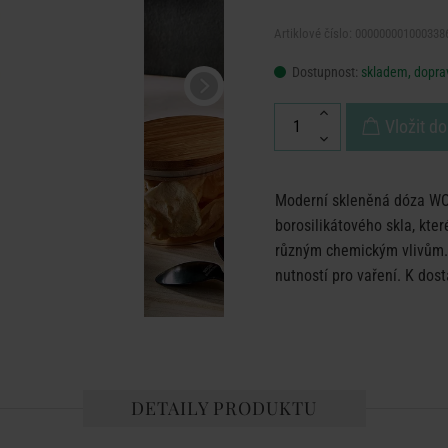
Artiklové číslo: 000000001000338
Dostupnost:
skladem, doprav
Vložit do
Moderní skleněná dóza WO
borosilikátového skla, kte
různým chemickým vlivům. I
nutností pro vaření. K dost
DETAILY PRODUKTU