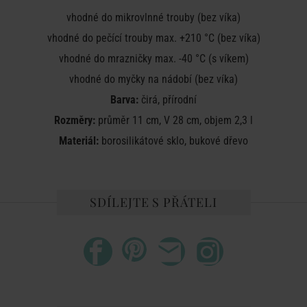
vhodné do mikrovlnné trouby (bez víka)
vhodné do pečící trouby max.
+210 °C (bez víka)
vhodné do
mrazničky max. -40 °C (s víkem)
vhodné do
myčky na nádobí (bez víka)
Barva:
čirá, přírodní
Rozměry:
průměr 11 cm, V 28 cm, objem 2,3 l
Materiál:
borosilikátové sklo, bukové dřevo
SDÍLEJTE S PŘÁTELI