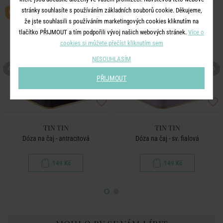
BESTSELLER
stránky souhlasíte s používáním základních souborů cookie. Děkujeme,
že jste souhlasili s používáním marketingových cookies kliknutím na
tlačítko PŘIJMOUT a tím podpořili vývoj našich webových stránek.
Více o
cookies si můžete přečíst kliknutím sem
NESOUHLASÍM
PŘIJMOUT
TIN TIN
TIN TIN
Dóza na čaj - antracitová
Dóza na čaj - sv. fialová
149 Kč
149 Kč