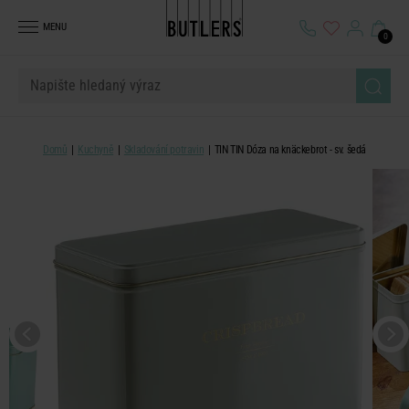
MENU
0
Domů
Kuchyně
Skladování potravin
TIN TIN Dóza na knäckebrot - sv. šedá