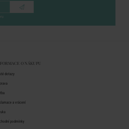
eru
NFORMACE O NÁKUPU
sté dotazy
prava
atba
klamace a vrácení
ruka
chodní podmínky