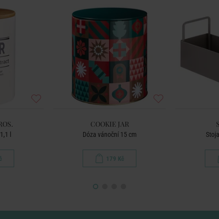
ROS.
COOKIE JAR
1,1 l
Dóza vánoční 15 cm
Stoj
č
179 Kč