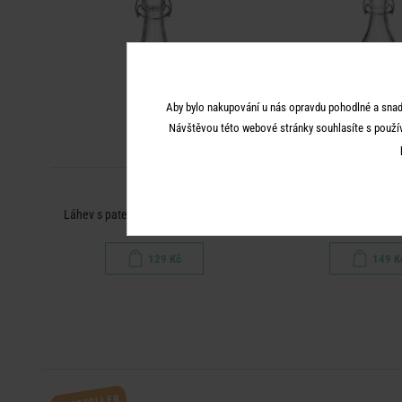
Aby bylo nakupování u nás opravdu pohodlné a snad
Návštěvou této webové stránky souhlasíte s použí
SWING
SWING
Láhev s patentním uzávěrem 500 ml
Láhev s patentním u
129 Kč
149 K