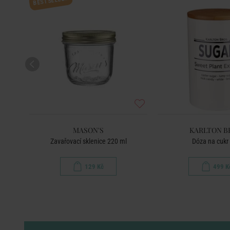
BESTSELLER
MASON'S
KARLTON B
Zavařovací sklenice 220 ml
Dóza na cukr 
129 Kč
499 K