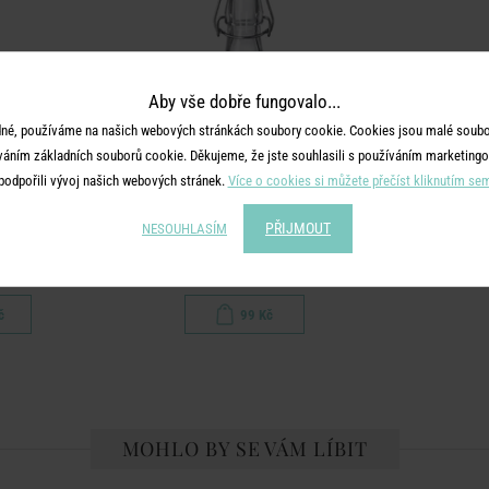
Aby vše dobře fungovalo...
né, používáme na našich webových stránkách soubory cookie. Cookies jsou malé soubor
váním základních souborů cookie. Děkujeme, že jste souhlasili s používáním marketingo
podpořili vývoj našich webových stránek.
Více o cookies si můžete přečíst kliknutím se
PŘIJMOUT
NESOUHLASÍM
SWING
závěrem 1 l
Láhev s patentním uzávěrem 250 ml
č
99 Kč
MOHLO BY SE VÁM LÍBIT