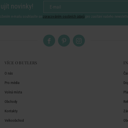
ujít novinky!
ožením e-mailu souhlasíte se
zpracováním osobních údajů
pro zasílání našeho newslett
VÍCE O BUTLERS
I
O nás
Ča
Pro média
Do
Volná místa
Pl
Obchody
Re
Kontakty
Zá
Velkoobchod
Ob