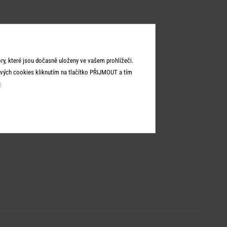
y, které jsou dočasně uloženy ve vašem prohlížeči.
vých cookies kliknutím na tlačítko PŘIJMOUT a tím
m