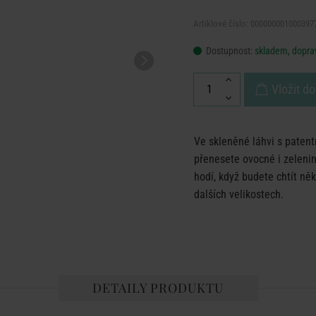
Artiklové číslo: 000000001000397
Dostupnost:
skladem, doprav
Vložit do
Ve skleněné láhvi s pate
přenesete ovocné i zelenin
hodí, když budete chtít ně
dalších velikostech.
DETAILY PRODUKTU