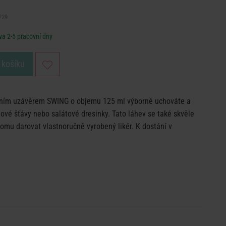
729
a 2-5 pracovní dny
 košíku
ntním uzávěrem SWING o objemu 125 ml výborně uchováte a
ové šťávy nebo salátové dresinky. Tato láhev se také skvěle
komu darovat vlastnoručně vyrobený likér. K dostání v