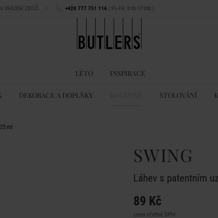
NA VRÁCENÍ ZBOŽÍ
|
+420 777 751 116
( Po-Pá: 9:00-17:00h )
LÉTO
INSPIRACE
K
DEKORACE A DOPLŇKY
KUCHYNĚ
STOLOVÁNÍ
125 ml
SWING
Láhev s patentním u
89 Kč
cena včetně DPH