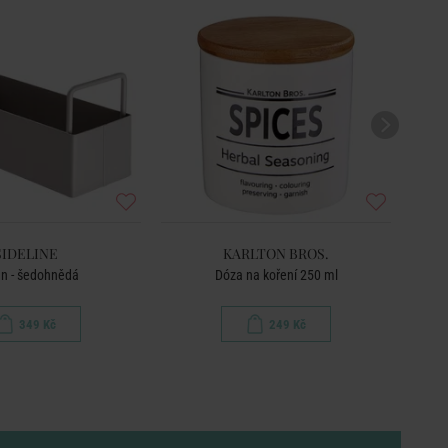
BEST
SIDELINE
KARLTON BROS.
an - šedohnědá
Dóza na koření 250 ml
349 Kč
249 Kč