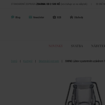
STANDARDNÍ DOPRAVA
ZDARMA OD 2 500 KČ
(nevztahuje se na nábytek)
|
30 DNÍ 
Blog
Newsletter
B2B
Obchody
NOVINKY
SVATBA
NÁBYTE
Domů
Kuchyně
Skladování potravin
SWING Láhev s patentním uzávěrem 