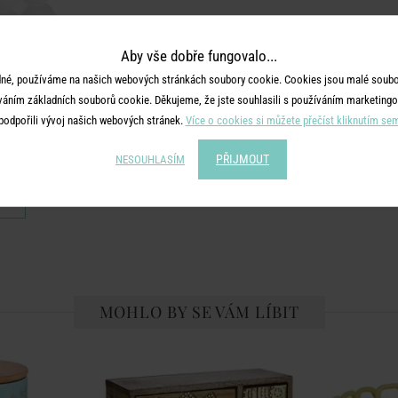
Aby vše dobře fungovalo...
né, používáme na našich webových stránkách soubory cookie. Cookies jsou malé soubor
váním základních souborů cookie. Děkujeme, že jste souhlasili s používáním marketingo
podpořili vývoj našich webových stránek.
Více o cookies si můžete přečíst kliknutím se
E
PŘIJMOUT
ý - bílá
NESOUHLASÍM
č
MOHLO BY SE VÁM LÍBIT