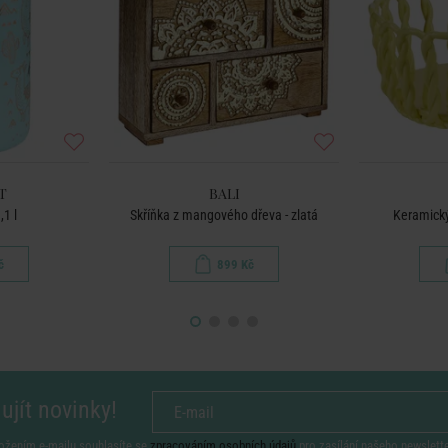
T
BALI
1 l
Skříňka z mangového dřeva - zlatá
Keramický
č
899 Kč
ujít novinky!
ožením e-mailu souhlasíte se
zpracováním osobních údajů
pro zasílání našeho newslett