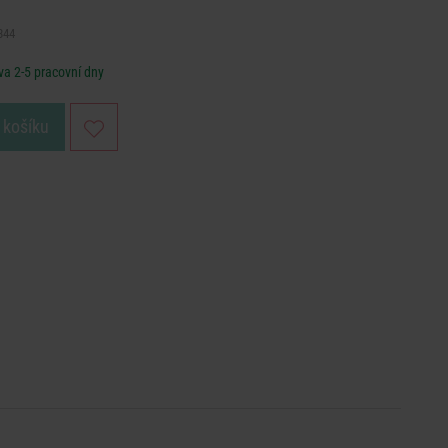
344
a 2-5 pracovní dny
 košíku