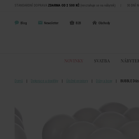
STANDARDNÍ DOPRAVA
ZDARMA OD 2 500 KČ
(nevztahuje se na nábytek)
|
30 DNÍ 
Blog
Newsletter
B2B
Obchody
NOVINKY
SVATBA
NÁBYTE
Domů
Dekorace a doplňky
Úložné prostory
Dózy a boxy
BUBBLE Dóza 