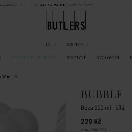
NA VRÁCENÍ ZBOŽÍ
|
+420 777 751 116
( Po-Pá: 9:00-17:00h )
LÉTO
INSPIRACE
K
DEKORACE A DOPLŇKY
KUCHYNĚ
STOLOVÁNÍ
200 ml - bílá
BUBBLE
Dóza 200 ml - bílá
229 Kč
cena včetně DPH