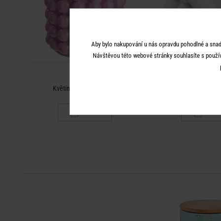
Aby bylo nakupování u nás opravdu pohodlné a snad
Návštěvou této webové stránky souhlasíte s použí
BUBBLE
BUBBL
Květináč 15 cm - růžová
Květináč čtvercov
399 Kč
399 K