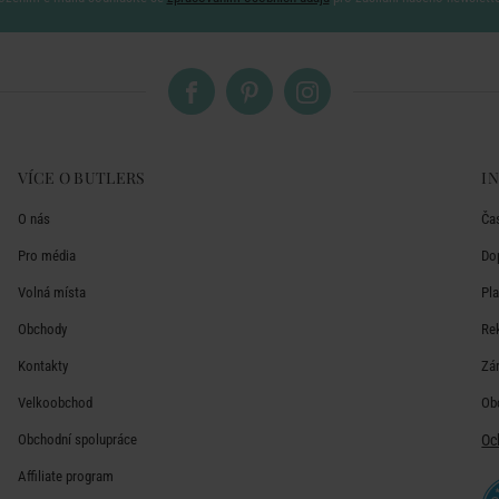
VÍCE O BUTLERS
I
O nás
Ča
Pro média
Do
Volná místa
Pl
Obchody
Re
Kontakty
Zá
Velkoobchod
Ob
Obchodní spolupráce
Oc
Affiliate program