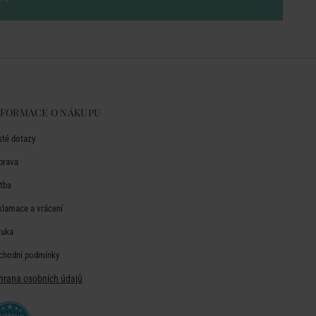
NFORMACE O NÁKUPU
sté dotazy
prava
atba
klamace a vrácení
ruka
chodní podmínky
hrana osobních údajů