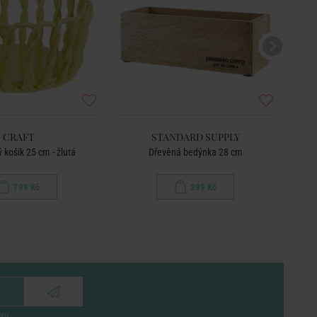
CRAFT
STANDARD SUPPLY
 košík 25 cm - žlutá
Dřevěná bedýnka 28 cm
799 Kč
399 Kč
eru