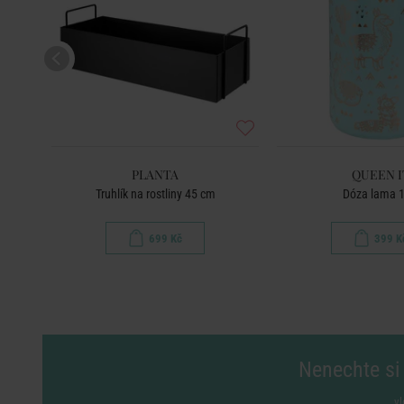
PLANTA
QUEEN I
Truhlík na rostliny 45 cm
Dóza lama 1,
699 Kč
399 K
Nenechte si 
vl