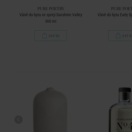
PURE POETRY
PURE POE
mance
Vůně do bytu ve spreji Sunshine Valley
Vůně do bytu Early S
500 ml
649 Kč
649 K
-50
%