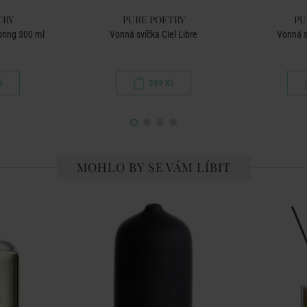
TRY
PURE POETRY
PU
pring 300 ml
Vonná svíčka Ciel Libre
Vonná s
č
399 Kč
MOHLO BY SE VÁM LÍBIT