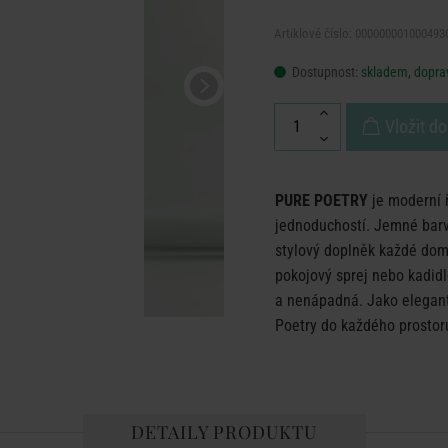
Artiklové číslo: 000000001000493
Dostupnost:
skladem, doprav
Vložit do
PURE POETRY
je moderní ř
jednoduchostí. Jemné barvy,
stylový doplněk každé domá
pokojový sprej nebo kadidl
a nenápadná. Jako elegantn
Poetry do každého prostoru
DETAILY PRODUKTU