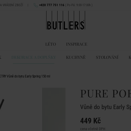
NA VRÁCENÍ ZBOŽÍ
|
+420 777 751 116
( Po-Pá: 9:00-17:00h )
LÉTO
INSPIRACE
K
DEKORACE A DOPLŇKY
KUCHYNĚ
STOLOVÁNÍ
TRY Vůně do bytu Early Spring 150 ml
PURE PO
Vůně do bytu Early S
449 Kč
cena včetně DPH