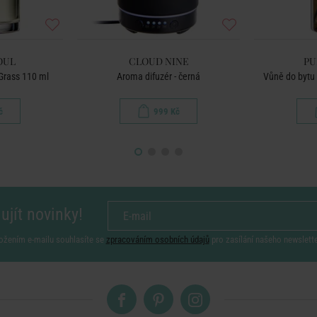
OUL
CLOUD NINE
PU
Grass 110 ml
Aroma difuzér - černá
Vůně do bytu 
č
999 Kč
ujít novinky!
ožením e-mailu souhlasíte se
zpracováním osobních údajů
pro zasílání našeho newslett