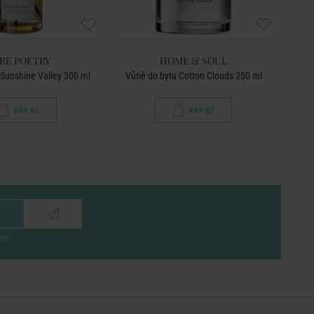
RE POETRY
HOME & SOUL
Sunshine Valley 300 ml
Vůně do bytu Cotton Clouds 250 ml
Vů
649 Kč
499 Kč
eru