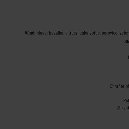
Vůně:
hlava: bazalka, citrusy, eukalyptus, borovice, zele
Sl
Chraňte př
Po
Zlikvi