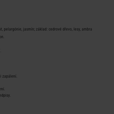
iát, pelargónie, jasmín; základ: cedrové dřevo, lesy, ambra
on.
.
i zapálení.
ní.
edpisy.