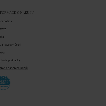
NFORMACE O NÁKUPU
sté dotazy
prava
atba
klamace a vrácení
ruka
chodní podmínky
hrana osobních údajů