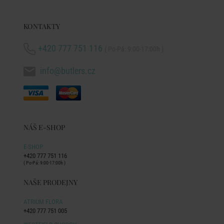
KONTAKTY
+420 777 751 116
( Po-Pá: 9:00-17:00h )
info@butlers.cz
NÁŠ E-SHOP
E-SHOP
+420 777 751 116
( Po-Pá: 9:00-17:00h )
NAŠE PRODEJNY
ATRIUM FLORA
+420 777 751 005