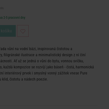
086
a 2-5 pracovní dny
 košíku
ada vůní na vodní bázi, inspirovaná čistotou a
 filigránské ilustrace a minimalistický design z ní činí
cnosti. Ať už se jedná o vůni do bytu, vonnou svíčku,
o, každá kompozice se rozvíjí jako báseň - čistá, harmonická
í interiérový prvek i smyslný vonný zážitek vnese Pure
 klid, čistotu a nádech poezie.