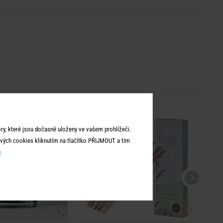
y, které jsou dočasně uloženy ve vašem prohlížeči.
vých cookies kliknutím na tlačítko PŘIJMOUT a tím
m