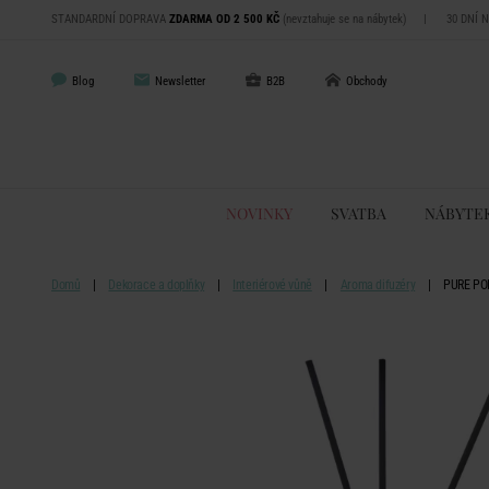
STANDARDNÍ DOPRAVA
ZDARMA OD 2 500 KČ
(nevztahuje se na nábytek)
|
30 DNÍ 
Blog
Newsletter
B2B
Obchody
NOVINKY
SVATBA
NÁBYTE
Domů
Dekorace a doplňky
Interiérové vůně
Aroma difuzéry
PURE POE