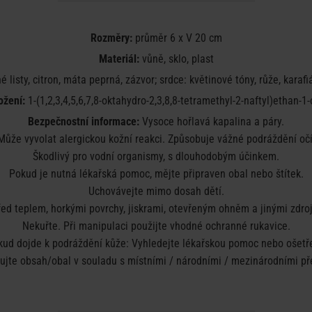
Rozměry:
průměr 6 x V 20 cm
Materiál:
vůně, sklo, plast
né listy, citron, máta peprná, zázvor; srdce: květinové tóny, růže, karaf
ožení:
1-(1,2,3,4,5,6,7,8-oktahydro-2,3,8,8-tetramethyl-2-naftyl)ethan-1-
Bezpečnostní informace:
Vysoce hořlavá kapalina a páry.
Může vyvolat alergickou kožní reakci. Způsobuje vážné podráždění očí
Škodlivý pro vodní organismy, s dlouhodobým účinkem.
Pokud je nutná lékařská pomoc, mějte připraven obal nebo štítek.
Uchovávejte mimo dosah dětí.
ed teplem, horkými povrchy, jiskrami, otevřeným ohněm a jinými zdroj
Nekuřte. Při manipulaci použijte vhodné ochranné rukavice.
kud dojde k podráždění kůže: Vyhledejte lékařskou pomoc nebo ošetře
dujte obsah/obal v souladu s místními / národními / mezinárodními př