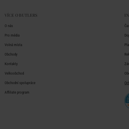
VÍCE O BUTLERS
I
O nás
Ča
Pro média
Do
Volná místa
Pl
Obchody
Re
Kontakty
Zá
Velkoobchod
Ob
Obchodní spolupráce
Oc
Affiliate program