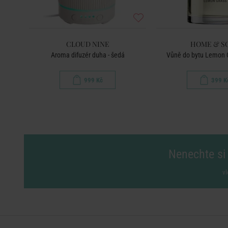
CLOUD NINE
HOME & S
00 ml
Aroma difuzér duha - šedá
Vůně do bytu Lemon 
999 Kč
399 K
Nenechte si 
vl