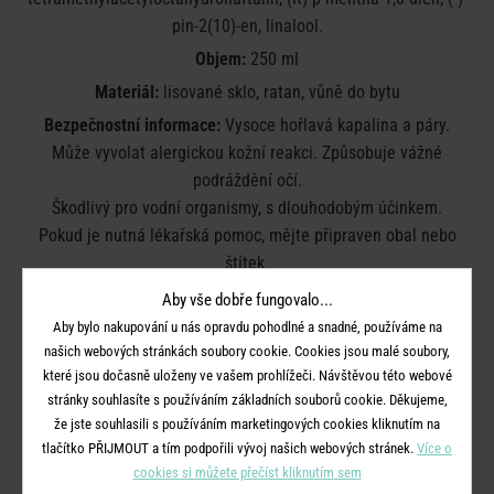
pin-2(10)-en, linalool.
Objem:
250 ml
Materiál:
lisované sklo, ratan, vůně do bytu
Bezpečnostní informace:
Vysoce hořlavá kapalina a páry.
Může vyvolat alergickou kožní reakci. Způsobuje vážné
podráždění očí.
Škodlivý pro vodní organismy, s dlouhodobým účinkem.
Pokud je nutná lékařská pomoc, mějte připraven obal nebo
štítek.
Uchovávejte mimo dosah dětí.
Aby vše dobře fungovalo...
Chraňte před teplem, horkými povrchy, jiskrami, otevřeným
Aby bylo nakupování u nás opravdu pohodlné a snadné, používáme na
ohněm a jinými zdroji zapálení.
našich webových stránkách soubory cookie. Cookies jsou malé soubory,
Nekuřte. Při manipulaci použijte vhodné ochranné rukavice.
které jsou dočasně uloženy ve vašem prohlížeči. Návštěvou této webové
Pokud dojde k podráždění kůže: Vyhledejte lékařskou pomoc
stránky souhlasíte s používáním základních souborů cookie. Děkujeme,
že jste souhlasili s používáním marketingových cookies kliknutím na
nebo ošetření.
tlačítko PŘIJMOUT a tím podpořili vývoj našich webových stránek.
Více o
Zlikvidujte obsah/obal v souladu s místními / národními /
cookies si můžete přečíst kliknutím sem
mezinárodními předpisy.