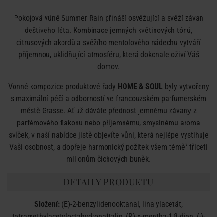
Pokojová vůně Summer Rain přináší osvěžující a svěží závan
deštivého léta. Kombinace jemných květinových tónů,
citrusových akordů a svěžího mentolového nádechu vytváří
příjemnou, uklidňující atmosféru, která dokonale oživí Váš
domov.
Vonné kompozice produktové řady
HOME & SOUL
byly vytvořeny
s maximální péčí a odborností ve francouzském parfumérském
městě Grasse. Ať už dáváte přednost jemnému závanу z
parfémového flakonu nebo příjemnému, smyslnému aroma
svíček, v naší nabídce jistě objevíte vůni, která nejlépe vystihuje
Vaši osobnost, a dopřeje harmonický požitek všem téměř třiceti
milionům čichových buněk.
DETAILY PRODUKTU
Složení:
(E)-2-benzylidenooktanal, linalylacetát,
tetramethylacetyloctahydronaftalin, (R)-p-mentha-1,8-dien, (-)-