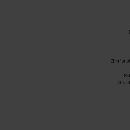
Chraňte př
Po
Zlikvi