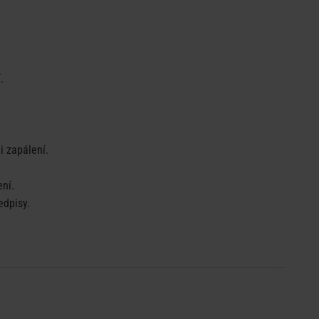
.
i zapálení.
ní.
edpisy.