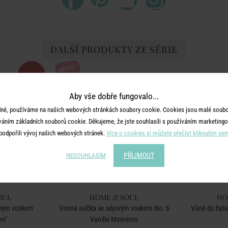
DALŠÍ PRODUKTY ZE SÉRIE
NOVÉ!
-60
%
Aby vše dobře fungovalo...
né, používáme na našich webových stránkách soubory cookie. Cookies jsou malé soubor
váním základních souborů cookie. Děkujeme, že jste souhlasili s používáním marketingo
podpořili vývoj našich webových stránek.
Více o cookies si můžete přečíst kliknutím se
PŘIJMOUT
NESOUHLASÍM
OUL
HOME & SOUL
HO
ovým voskem
Vonná svíčka se sójovým voskem No. 6
Vůně do bytu
en"
Vanilla Moments