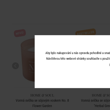
BESTSELLER
NOVÉ!
Aby bylo nakupování u nás opravdu pohodlné a snad
Návštěvou této webové stránky souhlasíte s použí
HOME & SOUL
HOME & S
0 ml
Vonná svíčka se sójovým voskem No. 8
Vonná svíčka se sój
Flower Garden
"Herbal Gre