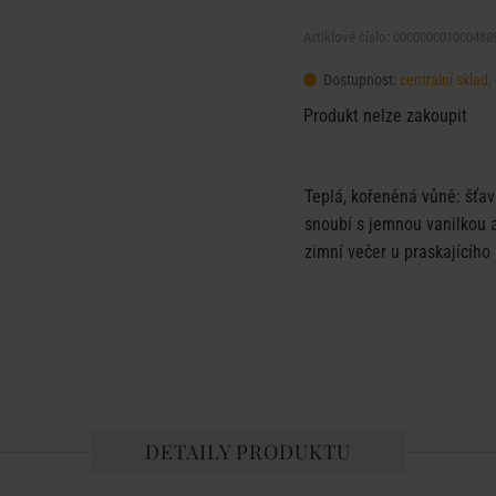
Artiklové číslo: 000000001000488
Dostupnost:
centrální sklad
Produkt nelze zakoupit
Teplá, kořeněná vůně: šťav
snoubí s jemnou vanilkou a
zimní večer u praskajícího 
DETAILY PRODUKTU