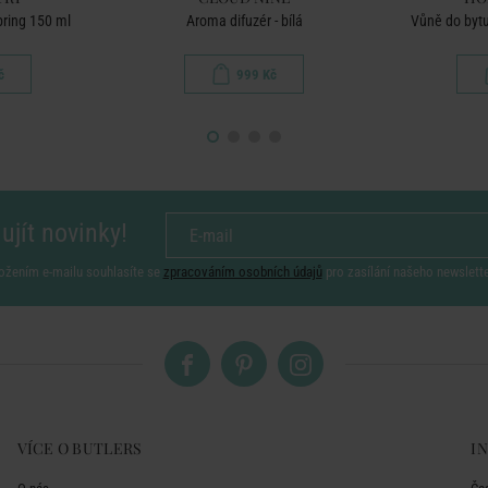
pring 150 ml
Aroma difuzér - bílá
Vůně do bytu
č
999 Kč
ujít novinky!
ožením e-mailu souhlasíte se
zpracováním osobních údajů
pro zasílání našeho newslett
VÍCE O BUTLERS
I