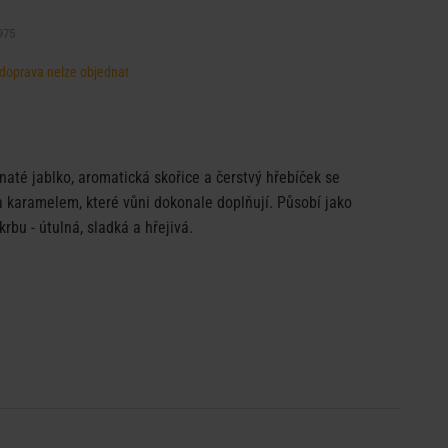
975
, doprava nelze objednat
naté jablko, aromatická skořice a čerstvý hřebíček se
 karamelem, které vůni dokonale doplňují. Působí jako
krbu - útulná, sladká a hřejivá.