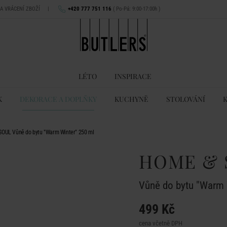
NA VRÁCENÍ ZBOŽÍ
|
+420 777 751 116
( Po-Pá: 9:00-17:00h )
LÉTO
INSPIRACE
K
DEKORACE A DOPLŇKY
KUCHYNĚ
STOLOVÁNÍ
OUL Vůně do bytu "Warm Winter" 250 ml
HOME & 
Vůně do bytu "Warm 
499 Kč
cena včetně DPH