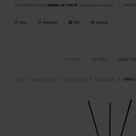
STANDARDNÍ DOPRAVA
ZDARMA OD 2 500 KČ
(nevztahuje se na nábytek)
|
30 DNÍ 
Blog
Newsletter
B2B
Obchody
NOVINKY
SVATBA
NÁBYTE
Domů
Dekorace a doplňky
Interiérové vůně
Aroma difuzéry
HOME & S