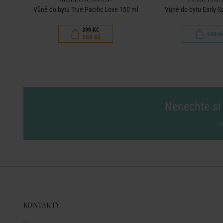
ml
Vůně do bytu True Pacific Love 150 ml
Vůně do bytu Early S
399 Kč
449 K
200 Kč
Nenechte si 
vl
KONTAKTY