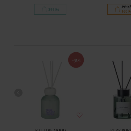
399 K
399 Kč
160 K
-50
%
MELLOW MOOD
PURE POE