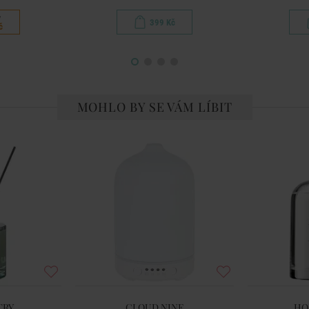
č
399 Kč
č
MOHLO BY SE VÁM LÍBIT
TRY
CLOUD NINE
HO