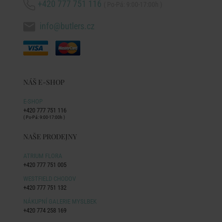
+420 777 751 116
( Po-Pá: 9:00-17:00h )
info@butlers.cz
NÁŠ E-SHOP
E-SHOP
+420 777 751 116
( Po-Pá: 9:00-17:00h )
NAŠE PRODEJNY
ATRIUM FLORA
+420 777 751 005
WESTFIELD CHODOV
+420 777 751 132
NÁKUPNÍ GALERIE MYSLBEK
+420 774 258 169