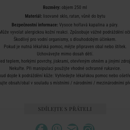
Rozměry:
objem 250 ml
Materiál:
lisované sklo, ratan, vůně do bytu
Bezpečnostní informace:
Vysoce hořlavá kapalina a páry.
Může vyvolat alergickou kožní reakci. Způsobuje vážné podráždění očí
Škodlivý pro vodní organismy, s dlouhodobým účinkem.
Pokud je nutná lékařská pomoc, mějte připraven obal nebo štítek.
Uchovávejte mimo dosah dětí.
ed teplem, horkými povrchy, jiskrami, otevřeným ohněm a jinými zdroj
Nekuřte. Při manipulaci použijte vhodné ochranné rukavice.
kud dojde k podráždění kůže: Vyhledejte lékařskou pomoc nebo ošetře
dujte obsah/obal v souladu s místními / národními / mezinárodními př
SDÍLEJTE S PŘÁTELI