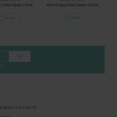
 Cotton Clouds 110 ml
Vůně do bytu Flower Garden 250 ml
Vůně
399 Kč
499 Kč
eru
NFORMACE O NÁKUPU