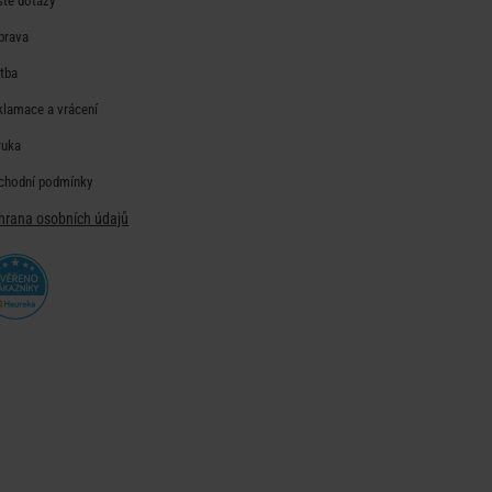
sté dotazy
prava
atba
klamace a vrácení
ruka
chodní podmínky
hrana osobních údajů