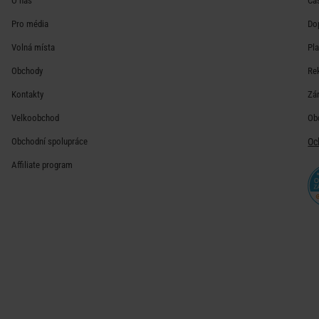
O nás
Ča
Pro média
Do
Volná místa
Pl
Obchody
Re
Kontakty
Zá
Velkoobchod
Ob
Obchodní spolupráce
Oc
Affiliate program