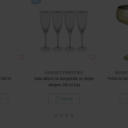
SET
GOLDEN TWENTIES
MANHA
 180 ml
Sada sklenic na šampaňské se zlatým
Pohár na šam
okrajem 250 ml 4 ks
č
899 Kč