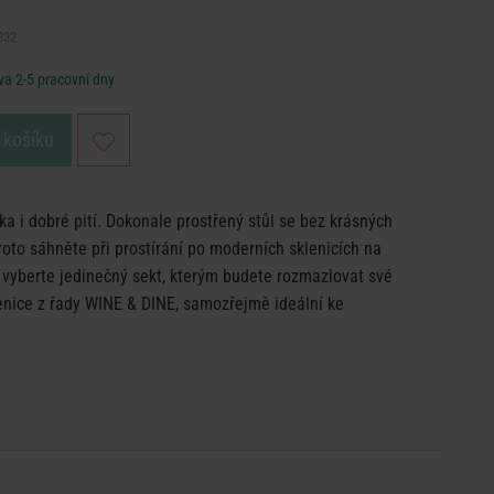
332
a 2-5 pracovní dny
 košíku
ka i dobré pití. Dokonale prostřený stůl se bez krásných
roto sáhněte při prostírání po moderních sklenicích na
yberte jedinečný sekt, kterým budete rozmazlovat své
klenice z řady WINE & DINE, samozřejmě ideální ke