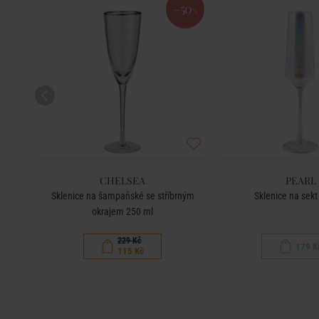
-50
%
CHELSEA
PEARL
em 400
Sklenice na šampaňské se stříbrným
Sklenice na sekt
okrajem 250 ml
229 Kč
179 K
115 Kč