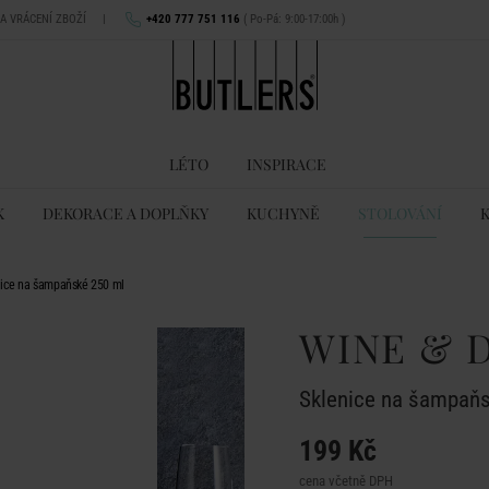
NA VRÁCENÍ ZBOŽÍ
|
+420 777 751 116
( Po-Pá: 9:00-17:00h )
LÉTO
INSPIRACE
K
DEKORACE A DOPLŇKY
KUCHYNĚ
STOLOVÁNÍ
nice na šampaňské 250 ml
WINE & 
Sklenice na šampaňs
199 Kč
cena včetně DPH