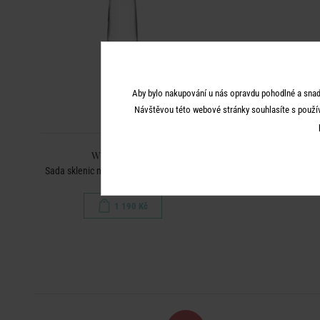
Aby bylo nakupování u nás opravdu pohodlné a snad
Návštěvou této webové stránky souhlasíte s použí
WINE & DINE
Sada sklenic na šampaňské 250 ml 6 ks
1 190 Kč