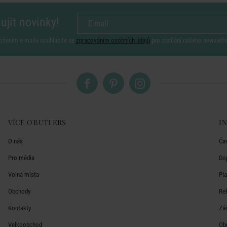
ujít novinky!
ožením e-mailu souhlasíte se
zpracováním osobních údajů
pro zasílání našeho newslett
VÍCE O BUTLERS
I
O nás
Ča
Pro média
Do
Volná místa
Pl
Obchody
Re
Kontakty
Zá
Velkoobchod
Ob