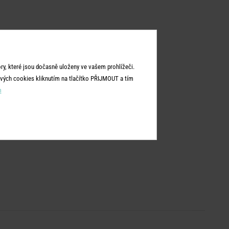
y, které jsou dočasně uloženy ve vašem prohlížeči.
vých cookies kliknutím na tlačítko PŘIJMOUT a tím
m