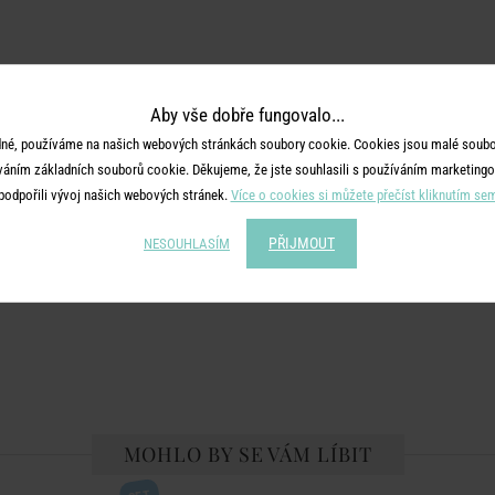
Aby vše dobře fungovalo...
né, používáme na našich webových stránkách soubory cookie. Cookies jsou malé soubor
váním základních souborů cookie. Děkujeme, že jste souhlasili s používáním marketingo
podpořili vývoj našich webových stránek.
Více o cookies si můžete přečíst kliknutím se
PŘIJMOUT
NESOUHLASÍM
MOHLO BY SE VÁM LÍBIT