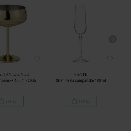
TTAN LOUNGE
SANTE
paňské 400 ml - zlatá
Sklenice na šampaňské 180 ml
Sk
379 Kč
179 Kč