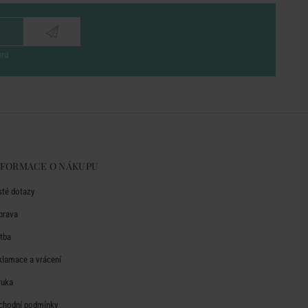
eru
NFORMACE O NÁKUPU
sté dotazy
prava
atba
klamace a vrácení
ruka
chodní podmínky