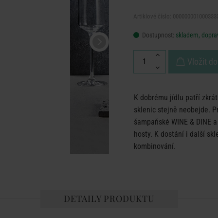
Artiklové číslo: 000000001000333
Dostupnost:
skladem, doprav
Vložit do
K dobrému jídlu patří zkrát
sklenic stejně neobejde. P
šampaňské WINE & DINE a v
hosty. K dostání i další s
kombinování.
DETAILY PRODUKTU