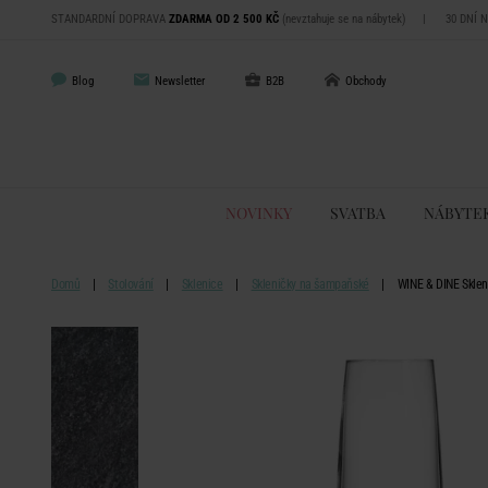
STANDARDNÍ DOPRAVA
ZDARMA OD 2 500 KČ
(nevztahuje se na nábytek)
|
30 DNÍ 
Blog
Newsletter
B2B
Obchody
NOVINKY
SVATBA
NÁBYTE
Domů
Stolování
Sklenice
Skleničky na šampaňské
WINE & DINE Skle