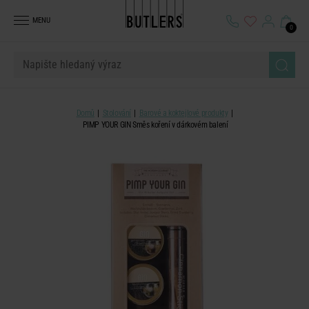
MENU
0
Domů
Stolování
Barové a koktejlové produkty
PIMP YOUR GIN Směs koření v dárkovém balení