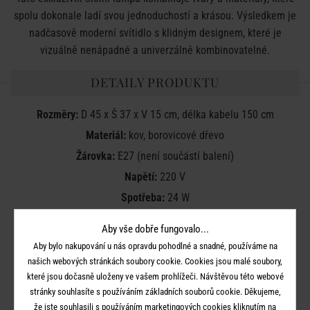
spolu dokonale ladí svou jednoduchostí a krásou. Výsledkem je
nadčasově moderní svítidlo s klidným designem, které je
vizuálně nenápadné a univerzálně kombinovatelné.
DETAILY PRODUKTU
Rozměry:
D 45 x Š 37 x V 15 cm, délka kabelu 150 cm
Materiál:
kov, borovicové dřevo
Žárovka:
E27 (není součástí balení)
Napětí:
220 V
Spotřeba:
24 W
Stmívatelné:
ne
Aby vše dobře fungovalo...
Funkce časovače:
ne
Aby bylo nakupování u nás opravdu pohodlné a snadné, používáme na
Typ spínače:
kolébkový
našich webových stránkách soubory cookie. Cookies jsou malé soubory,
které jsou dočasně uloženy ve vašem prohlížeči. Návštěvou této webové
Stupeň krytí:
IP20
stránky souhlasíte s používáním základních souborů cookie. Děkujeme,
Třída ochrany:
II
že jste souhlasili s používáním marketingových cookies kliknutím na