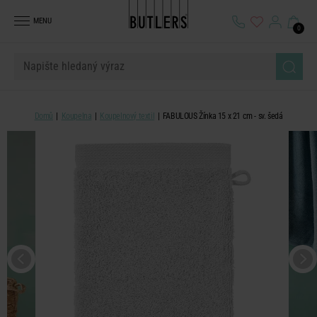
MENU
0
Domů
Koupelna
Koupelnový textil
FABULOUS Žínka 15 x 21 cm - sv. šedá