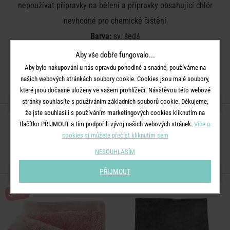
nepoužívat přípravky na bělení a přípravky obsahující chlór
nevhodné pro chemické čištění
Barva:
sv. šedá
Rozměry:
D 21 x Š 15 cm
Aby vše dobře fungovalo...
Materiál:
100% bavlna
Aby bylo nakupování u nás opravdu pohodlné a snadné, používáme na
našich webových stránkách soubory cookie. Cookies jsou malé soubory,
které jsou dočasně uloženy ve vašem prohlížeči. Návštěvou této webové
SDÍLEJTE S PŘÁTELI
stránky souhlasíte s používáním základních souborů cookie. Děkujeme,
že jste souhlasili s používáním marketingových cookies kliknutím na
tlačítko PŘIJMOUT a tím podpořili vývoj našich webových stránek.
Více o
cookies si můžete přečíst kliknutím sem
NESOUHLASÍM
DALŠÍ PRODUKTY ZE SÉRIE
PŘIJMOUT
NOVÉ!