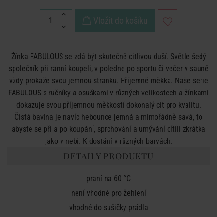
Vložit do košíku
Žínka FABULOUS se zdá být skutečně citlivou duší. Světle šedý
společník při ranní koupeli, v poledne po sportu či večer v sauně
vždy prokáže svou jemnou stránku. Příjemně měkká. Naše série
FABULOUS s ručníky a osuškami v různých velikostech a žínkami
dokazuje svou příjemnou měkkostí dokonalý cit pro kvalitu.
Čistá bavlna je navíc hebounce jemná a mimořádně savá, to
abyste se při a po koupání, sprchování a umývání cítili zkrátka
jako v nebi. K dostání v různých barvách.
DETAILY PRODUKTU
praní na 60 °C
není vhodné pro žehlení
vhodné do sušičky prádla