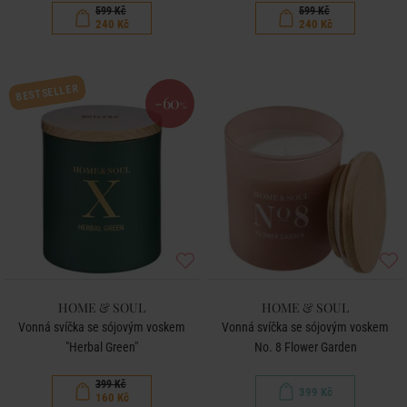
599 Kč
599 Kč
240 Kč
240 Kč
BESTSELLER
-60
%
HOME & SOUL
HOME & SOUL
Vonná svíčka se sójovým voskem
Vonná svíčka se sójovým voskem
"Herbal Green"
No. 8 Flower Garden
399 Kč
399 Kč
160 Kč