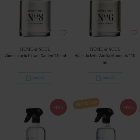
HOME & SOUL
HOME & SOUL
Vůně do bytu Flower Garden 110 ml
Vůně do bytu Vanilla Moments 110
ml
399 Kč
399 Kč
BESTSELLER
-60
-60
%
%