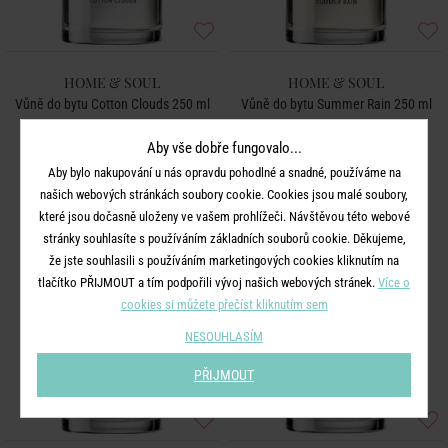
HOME & SOUL
HOME & SOUL
Vůně do bytu Cotton Clouds 250 ml
Vůně do bytu Summer Rain 250 ml
Aby vše dobře fungovalo...
499 Kč
499 Kč
Aby bylo nakupování u nás opravdu pohodlné a snadné, používáme na
našich webových stránkách soubory cookie. Cookies jsou malé soubory,
které jsou dočasně uloženy ve vašem prohlížeči. Návštěvou této webové
stránky souhlasíte s používáním základních souborů cookie. Děkujeme,
že jste souhlasili s používáním marketingových cookies kliknutím na
tlačítko PŘIJMOUT a tím podpořili vývoj našich webových stránek.
Více o
cookies si můžete přečíst kliknutím sem
NESOUHLASÍM
PŘIJMOUT