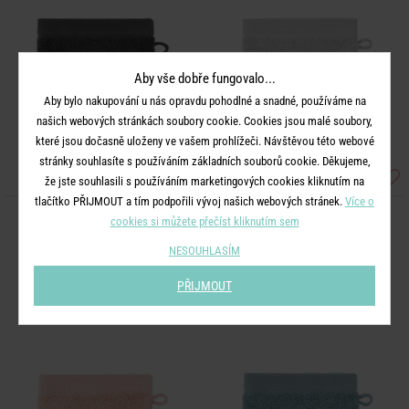
Aby vše dobře fungovalo...
Aby bylo nakupování u nás opravdu pohodlné a snadné, používáme na
našich webových stránkách soubory cookie. Cookies jsou malé soubory,
které jsou dočasně uloženy ve vašem prohlížeči. Návštěvou této webové
stránky souhlasíte s používáním základních souborů cookie. Děkujeme,
že jste souhlasili s používáním marketingových cookies kliknutím na
tlačítko PŘIJMOUT a tím podpořili vývoj našich webových stránek.
Více o
cookies si můžete přečíst kliknutím sem
FABULOUS
FABULOUS
Žínka 15 x 21 cm - tm. šedá
Žínka 15 x 21 cm - sv. šedá
NESOUHLASÍM
PŘIJMOUT
99 Kč
99 Kč