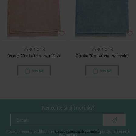
FABULOUS
FABULOUS
Osuška 70 x 140 cm - sv. růžová
Osuška 70 x 140 cm - sv. modrá
599 Kč
599 Kč
Nenechte si ujít novinky!
vložením e-mailu souhlasíte se
zpracováním osobních údajů
pro zasílání našeho
newsletteru