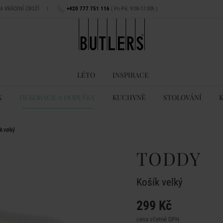
NA VRÁCENÍ ZBOŽÍ
|
+420 777 751 116
( Po-Pá: 9:00-17:00h )
LÉTO
INSPIRACE
K
DEKORACE A DOPLŇKY
KUCHYNĚ
STOLOVÁNÍ
k velký
TODDY
Košík velký
299 Kč
cena včetně DPH