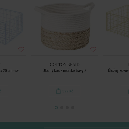
T
COTTON BRAID
x 20 cm - sv.
Úložný koš z mořské trávy S
Úložný kovový
č
399 Kč