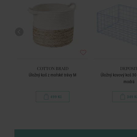
COTTON BRAID
DEPOSI
Úložný koš z mořské trávy M
Úložný kovový koš 30 
modrá
499 Kč
349 K