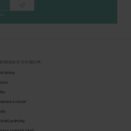
eru
NFORMACE O NÁKUPU
sté dotazy
prava
atba
klamace a vrácení
ruka
chodní podmínky
hrana osobních údajů