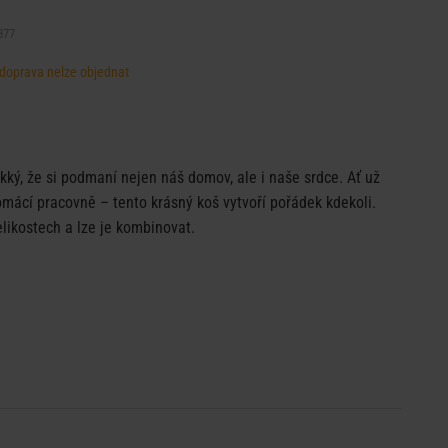
877
, doprava nelze objednat
kký, že si podmaní nejen náš domov, ale i naše srdce. Ať už
omácí pracovně – tento krásný koš vytvoří pořádek kdekoli.
elikostech a lze je kombinovat.