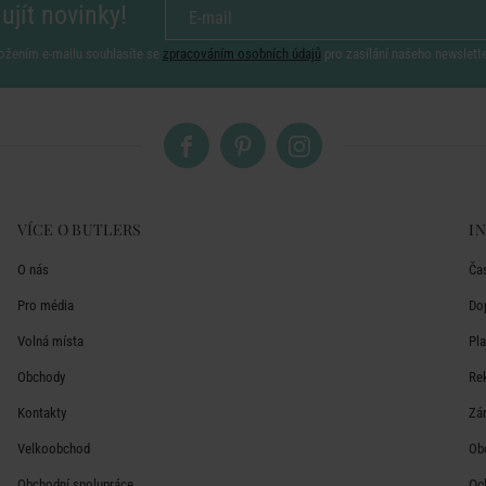
ujít novinky!
ožením e-mailu souhlasíte se
zpracováním osobních údajů
pro zasílání našeho newslett
VÍCE O BUTLERS
I
O nás
Ča
Pro média
Do
Volná místa
Pl
Obchody
Re
Kontakty
Zá
Velkoobchod
Ob
Obchodní spolupráce
Oc