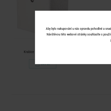
Aby bylo nakupování u nás opravdu pohodlné a snad
Návštěvou této webové stránky souhlasíte s použí
TODDY
Krabice skládací 30 x 30 cm
349 Kč