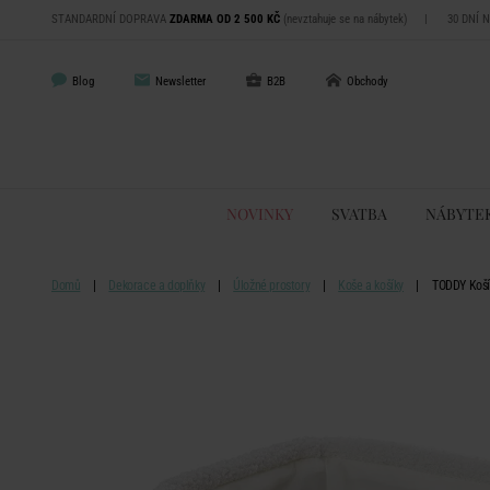
STANDARDNÍ DOPRAVA
ZDARMA OD 2 500 KČ
(nevztahuje se na nábytek)
|
30 DNÍ 
Blog
Newsletter
B2B
Obchody
NOVINKY
SVATBA
NÁBYTE
Domů
Dekorace a doplňky
Úložné prostory
Koše a košíky
TODDY Koší