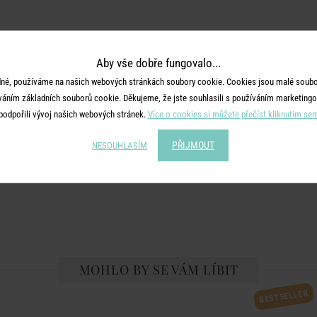
Aby vše dobře fungovalo...
né, používáme na našich webových stránkách soubory cookie. Cookies jsou malé soubor
váním základních souborů cookie. Děkujeme, že jste souhlasili s používáním marketingo
podpořili vývoj našich webových stránek.
Více o cookies si můžete přečíst kliknutím se
PŘIJMOUT
NESOUHLASÍM
MOHLO BY SE VÁM LÍBIT
BESTSELLER