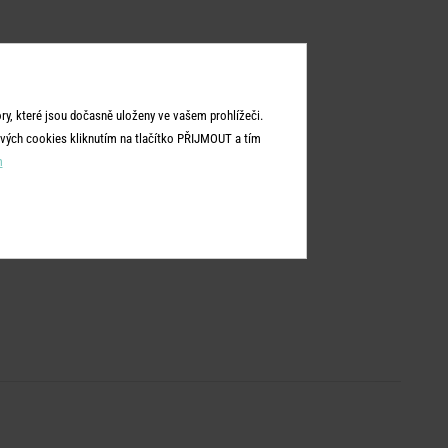
y, které jsou dočasně uloženy ve vašem prohlížeči.
vých cookies kliknutím na tlačítko PŘIJMOUT a tím
m