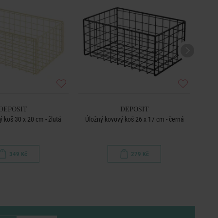
DEPOSIT
DEPOSIT
 koš 30 x 20 cm - žlutá
Úložný kovový koš 26 x 17 cm - černá
349 Kč
279 Kč