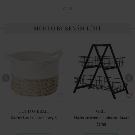
MOHLO BY SE VÁM LÍBIT
COTTON BRAID
GRID
Úložný koš z mořské trávy S
Etažér se dvěma drátěnými koši -
černá