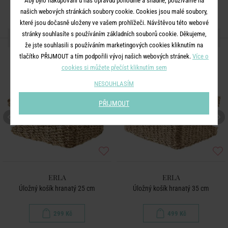
Aby bylo nakupování u nás opravdu pohodlné a snadné, používáme na
našich webových stránkách soubory cookie. Cookies jsou malé soubory,
které jsou dočasně uloženy ve vašem prohlížeči. Návštěvou této webové
stránky souhlasíte s používáním základních souborů cookie. Děkujeme,
DALŠÍ PRODUKTY ZE SÉRIE
že jste souhlasili s používáním marketingových cookies kliknutím na
tlačítko PŘIJMOUT a tím podpořili vývoj našich webových stránek.
Více o
cookies si můžete přečíst kliknutím sem
NESOUHLASÍM
PŘIJMOUT
ERLA
ERLA
Úložný košík hranatý 25 cm
Úložný košík hranatý 35 cm
299 Kč
499 Kč