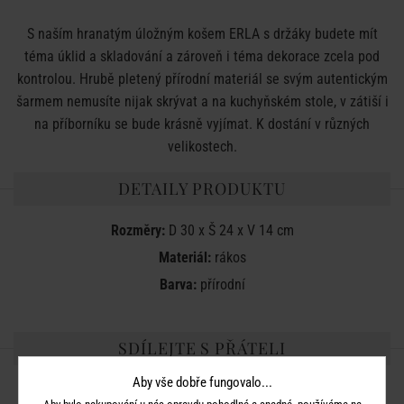
S naším hranatým úložným košem ERLA s držáky budete mít
téma úklid a skladování a zároveň i téma dekorace zcela pod
kontrolou. Hrubě pletený přírodní materiál se svým autentickým
šarmem nemusíte nijak skrývat a na kuchyňském stole, v zátiší i
na příborníku se bude krásně vyjímat. K dostání v různých
velikostech.
DETAILY PRODUKTU
Rozměry:
D 30 x Š 24 x V 14 cm
Materiál:
rákos
Barva:
přírodní
SDÍLEJTE S PŘÁTELI
Aby vše dobře fungovalo...