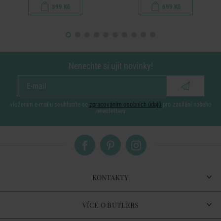
399 Kč
699 Kč
Nenechte si ujít novinky!
vložením e-mailu souhlasíte se
zpracováním osobních údajů
pro zasílání našeho
newsletteru
KONTAKTY
VÍCE O BUTLERS