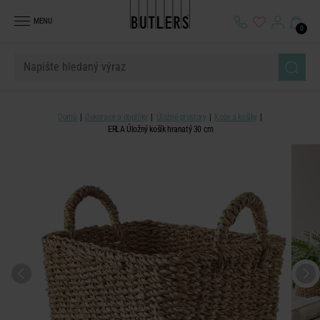
MENU
0
Domů
Dekorace a doplňky
Úložné prostory
Koše a košíky
ERLA Úložný košík hranatý 30 cm