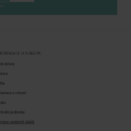
eru
NFORMACE O NÁKUPU
sté dotazy
prava
atba
klamace a vrácení
ruka
chodní podmínky
hrana osobních údajů