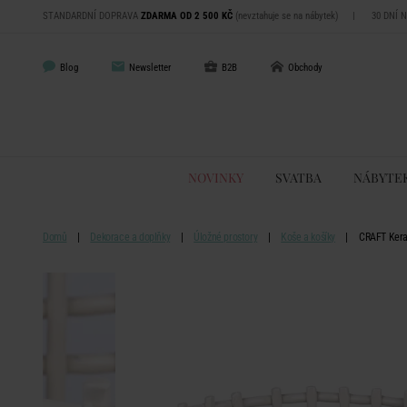
STANDARDNÍ DOPRAVA
ZDARMA OD 2 500 KČ
(nevztahuje se na nábytek)
|
30 DNÍ 
Blog
Newsletter
B2B
Obchody
NOVINKY
SVATBA
NÁBYTE
Domů
Dekorace a doplňky
Úložné prostory
Koše a košíky
CRAFT Keram