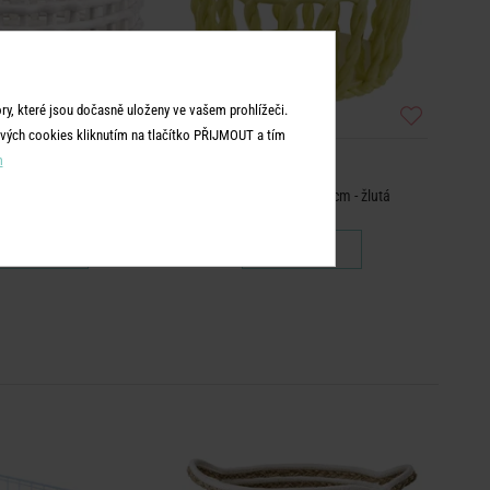
y, které jsou dočasně uloženy ve vašem prohlížeči.
vých cookies kliknutím na tlačítko PŘIJMOUT a tím
m
CRAFT
CRAFT
 košík 21 cm - bílá
Keramický košík 25 cm - žlutá
849 Kč
799 Kč