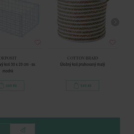
DEPOSIT
COTTON BRAID
ý koš 30 x 20 cm - sv.
Úložný koš pruhovaný malý
modrá
349 Kč
349 Kč