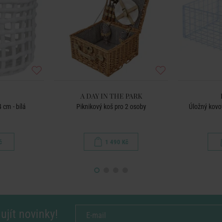
A DAY IN THE PARK
 cm - bílá
Piknikový koš pro 2 osoby
Úložný kovov
č
1 490 Kč
ujít novinky!