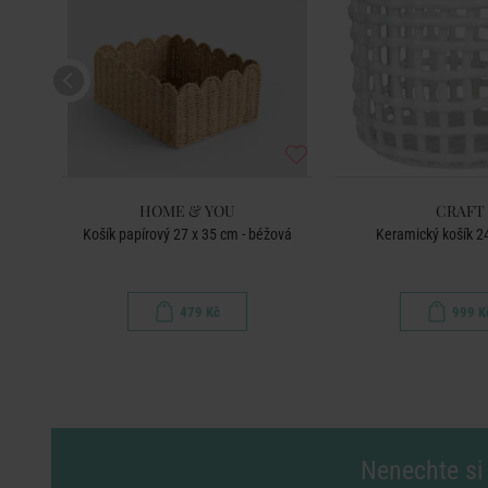
HOME & YOU
CRAFT
ová
Košík papírový 27 x 35 cm - béžová
Keramický košík 24
479 Kč
999 K
Nenechte si 