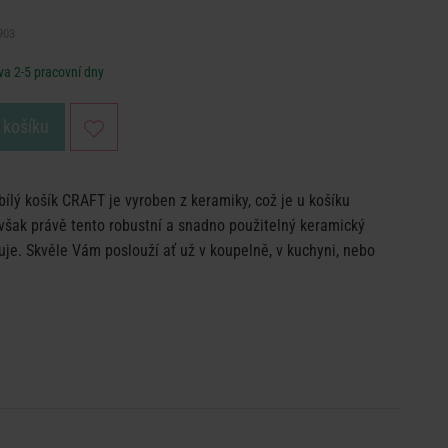
903
a 2-5 pracovní dny
 košíku
bílý košík CRAFT je vyroben z keramiky, což je u košíku
však právě tento robustní a snadno použitelný keramický
ňuje. Skvěle Vám poslouží ať už v koupelně, v kuchyni, nebo