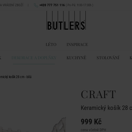
NA VRÁCENÍ ZBOŽÍ
|
+420 777 751 116
( Po-Pá: 9:00-17:00h )
LÉTO
INSPIRACE
K
DEKORACE A DOPLŇKY
KUCHYNĚ
STOLOVÁNÍ
ický košík 28 cm - bílá
CRAFT
Keramický košík 28 c
999 Kč
cena včetně DPH