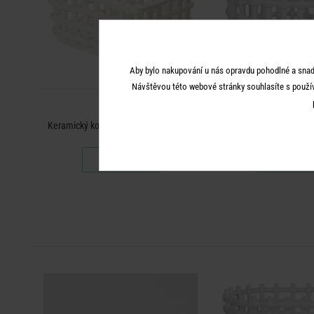
Aby bylo nakupování u nás opravdu pohodlné a snad
Návštěvou této webové stránky souhlasíte s použí
CRAFT
CRAFT
Keramický košík 20 x 16 cm - krémová
Keramický košík 24
699 Kč
999 K