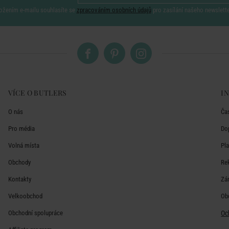
ožením e-mailu souhlasíte se
zpracováním osobních údajů
pro zasílání našeho newslett
VÍCE O BUTLERS
I
O nás
Ča
Pro média
Do
Volná místa
Pl
Obchody
Re
Kontakty
Zá
Velkoobchod
Ob
Obchodní spolupráce
Oc