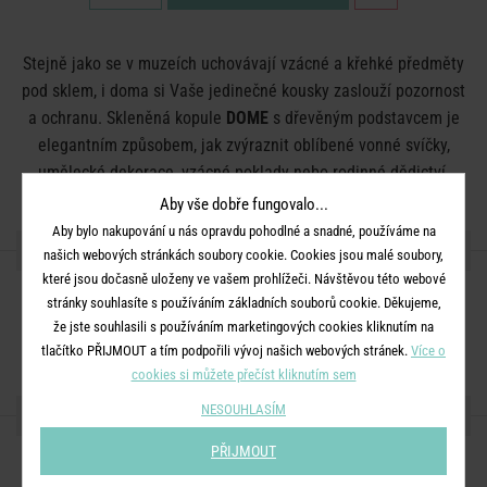
Stejně jako se v muzeích uchovávají vzácné a křehké předměty
pod sklem, i doma si Vaše jedinečné kousky zaslouží pozornost
a ochranu. Skleněná kopule
DOME
s dřevěným podstavcem je
elegantním způsobem, jak zvýraznit oblíbené vonné svíčky,
umělecké dekorace, vzácné poklady nebo rodinné dědictví.
Stylová ochrana a sofistikovaná prezentace v jednom.
Aby vše dobře fungovalo...
Aby bylo nakupování u nás opravdu pohodlné a snadné, používáme na
DETAILY PRODUKTU
našich webových stránkách soubory cookie. Cookies jsou malé soubory,
které jsou dočasně uloženy ve vašem prohlížeči. Návštěvou této webové
stránky souhlasíte s používáním základních souborů cookie. Děkujeme,
Rozměry:
průměr 15 x V 20 cm
že jste souhlasili s používáním marketingových cookies kliknutím na
Materiál:
sklo, bambus
tlačítko PŘIJMOUT a tím podpořili vývoj našich webových stránek.
Více o
cookies si můžete přečíst kliknutím sem
NESOUHLASÍM
SDÍLEJTE S PŘÁTELI
PŘIJMOUT