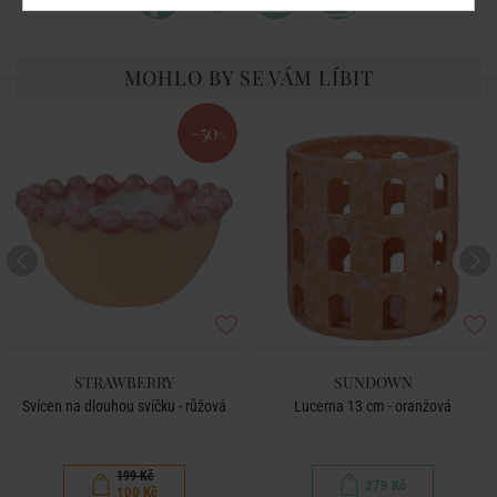
MOHLO BY SE VÁM LÍBIT
-50
%
STRAWBERRY
SUNDOWN
Svícen na dlouhou svíčku - růžová
Lucerna 13 cm - oranžová
199 Kč
279 Kč
100 Kč