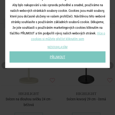
Aby bylo nakupování u nás opravdu pohodlné a snadné, používáme na
našich webových stránkách soubory cookie. Cookies jsou malé soubory,
které jsou dočasně uloženy ve vašem prohlížeči. Návštěvou této webové
stránky souhlasíte s používáním základních souborů cookie. Děkujeme,
DALŠÍ PRODUKTY ZE SÉRIE
že jste souhlasili s používáním marketingových cookies kliknutím na
tlačítko PŘIJMOUT a tím podpořili vývoj našich webových stránek.
Více o
cookies si můžete přečíst kliknutím sem
NESOUHLASÍM
PŘIJMOUT
HIGHLIGHT
HIGHLIGHT
Svícen na dlouhou svíčku 24 cm -
Svícen kovový 29 cm - černá
béžová