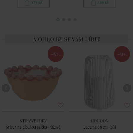
379 Kč
399 Kč
MOHLO BY SE VÁM LÍBIT
-50
-50
%
%
STRAWBERRY
COCOON
Svícen na dlouhou svíčku - růžová
Lucerna 36 cm - bílá