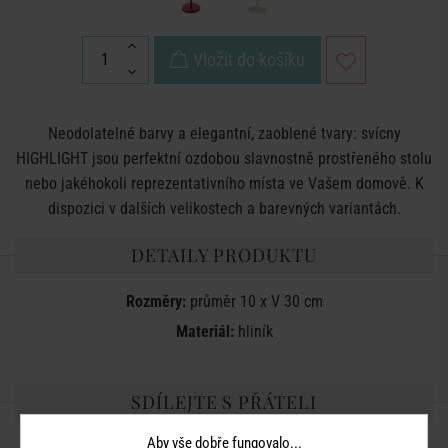
Vložit do košíku
Neodolatelné barvy a elegantní, zaoblené tvary: svícny
HIGHLIGHT jsou perfektní ozdobou slavnostně prostřeného stolu
nebo jakéhokoli reprezentativního místa ve Vašem domově. K
dispozici v dalších velikostech a barevných variantách.
DETAILY PRODUKTU
Rozměry:
průměr 10 x V 30 cm
Materiál:
hliník
SDÍLEJTE S PŘÁTELI
Aby vše dobře fungovalo...