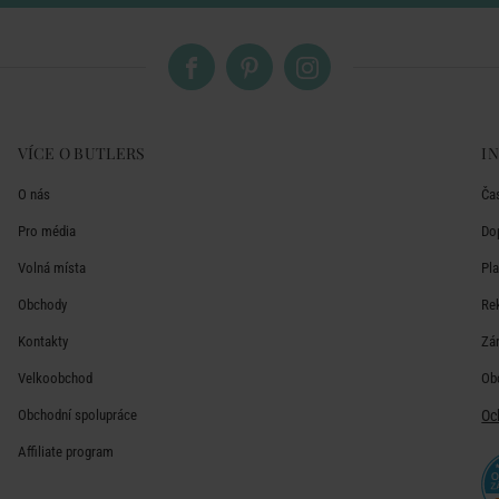
VÍCE O BUTLERS
I
O nás
Ča
Pro média
Do
Volná místa
Pl
Obchody
Re
Kontakty
Zá
Velkoobchod
Ob
Obchodní spolupráce
Oc
Affiliate program