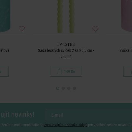
TWISTED
mátová
Sada lesklých svíček 2 ks 25,5 cm -
Svíčka 
zelená
č
149 Kč
ujít novinky!
ožením e-mailu souhlasíte se
zpracováním osobních údajů
pro zasílání našeho newslett