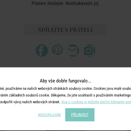
Plamen zhášejte. Nesfoukávejte jej.
SDÍLEJTE S PŘÁTELI
DALŠÍ PRODUKTY ZE SÉRIE
Aby vše dobře fungovalo...
né, používáme na našich webových stránkách soubory cookie. Cookies jsou malé soubor
váním základních souborů cookie. Děkujeme, že jste souhlasili s používáním marketingo
podpořili vývoj našich webových stránek.
Více o cookies si můžete přečíst kliknutím se
PŘIJMOUT
NESOUHLASÍM