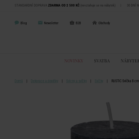
STANDARDNÍ DOPRAVA
ZDARMA OD 2 500 KČ
(nevztahuje se na nábytek)
|
30 DNÍ 
Blog
Newsletter
B2B
Obchody
NOVINKY
SVATBA
NÁBYTE
Domů
Dekorace a doplňky
Svícny a svíčky
Svíčky
RUSTIC Svíčka 8 cm