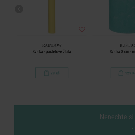
RAINBOW
RUSTIC
Svíčka - pastelově žlutá
Svíčka 8 cm - 
29 Kč
129 K
Nenechte si 
vl