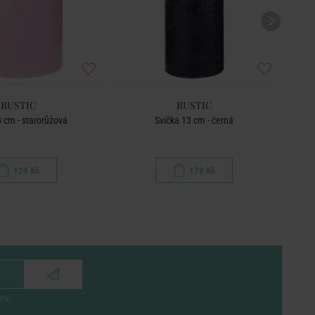
RUSTIC
RUSTIC
8 cm - starorůžová
Svíčka 13 cm - černá
Sad
129 Kč
179 Kč
eru