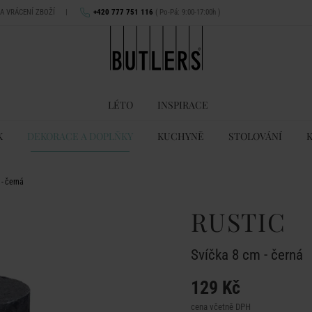
NA VRÁCENÍ ZBOŽÍ
|
+420 777 751 116
( Po-Pá: 9:00-17:00h )
LÉTO
INSPIRACE
K
DEKORACE A DOPLŇKY
KUCHYNĚ
STOLOVÁNÍ
 - černá
RUSTIC
Svíčka 8 cm - černá
129 Kč
cena včetně DPH