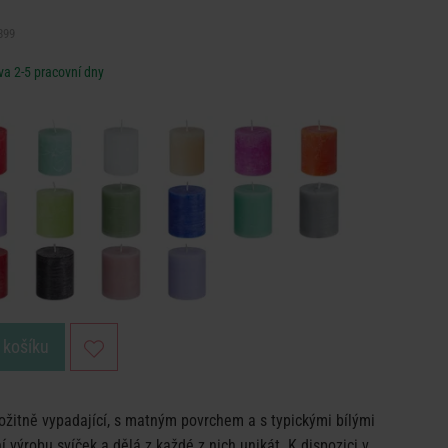
899
a 2-5 pracovní dny
 košíku
ožitně vypadající, s matným povrchem a s typickými bílými
 výrobu svíček a dělá z každé z nich unikát. K dispozici v