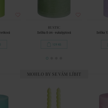
RUSTIC
imetková
Svíčka 8 cm - eukalyptová
Svíčka 1
č
129 Kč
MOHLO BY SE VÁM LÍBIT