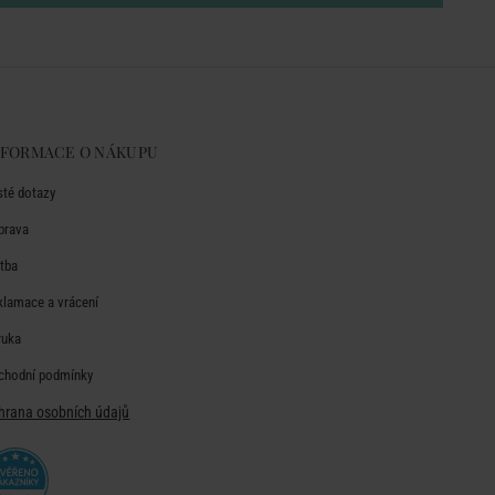
NFORMACE O NÁKUPU
sté dotazy
prava
atba
klamace a vrácení
ruka
chodní podmínky
hrana osobních údajů