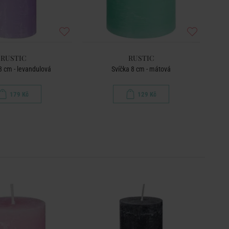
RUSTIC
RUSTIC
3 cm - levandulová
Svíčka 8 cm - mátová
179 Kč
129 Kč
BEST