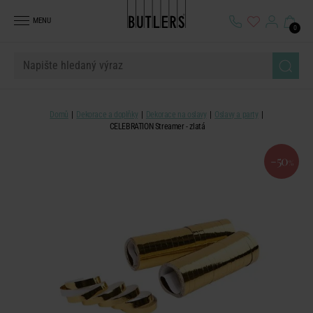
MENU
0
Domů
Dekorace a doplňky
Dekorace na oslavy
Oslavy a party
CELEBRATION Streamer - zlatá
-50
%