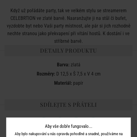
Když už pořádáte party, tak ve velkém stylu se streamerem
CELEBRTION ve zlaté barvě. Naaranžujte ji na stůl či bufet,
vyzdobte byt nebo Vaši party místnost, ale pár si jich rozhodně
nechte stranou jako překvapení při vítání hostů. K dostání i ve
stříbrné barvě.
DETAILY PRODUKTU
Barva:
zlatá
Rozměry:
D 12,5 x Š 7,5 x V 4 cm
Materiál:
papír
SDÍLEJTE S PŘÁTELI
Aby vše dobře fungovalo...
Aby bylo nakupování u nás opravdu pohodlné a snadné, používáme na