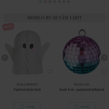
MOHLO BY SE VÁM LÍBIT
NOVÉ!
HALLOWEEN
HANG ON
Papírová koule duch
Koule 8 cm - purpurová/tyrkysová
119 Kč
149 Kč