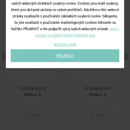
našich webových stránkách soubory cookie. Cookies jsou malé soubory,
DALŠÍ PRODUKTY ZE SÉRIE
které jsou dočasně uloženy ve vašem prohlížeči. Návštěvou této webové
stránky souhlasíte s používáním základních souborů cookie. Děkujeme,
že jste souhlasili s používáním marketingových cookies kliknutím na
tlačítko PŘIJMOUT a tím podpořili vývoj našich webových stránek.
Více o
cookies si můžete přečíst kliknutím sem
NESOUHLASÍM
PŘIJMOUT
CELEBRATION
CELEBRATION
Svíčka č. 6
Svíčka č. 4
29 Kč
29 Kč