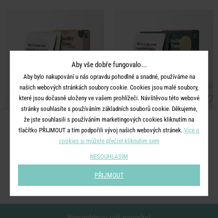
Aby vše dobře fungovalo...
Aby bylo nakupování u nás opravdu pohodlné a snadné, používáme na
našich webových stránkách soubory cookie. Cookies jsou malé soubory,
které jsou dočasně uloženy ve vašem prohlížeči. Návštěvou této webové
stránky souhlasíte s používáním základních souborů cookie. Děkujeme,
že jste souhlasili s používáním marketingových cookies kliknutím na
AND WE TALK
AND WE TALK
tlačítko PŘIJMOUT a tím podpořili vývoj našich webových stránek.
Více o
Hra "Quality time" pro děti
Hra "Quality time"
cookies si můžete přečíst kliknutím sem
NESOUHLASÍM
449 Kč
449 Kč
PŘIJMOUT
Nenechte si ujít novinky!